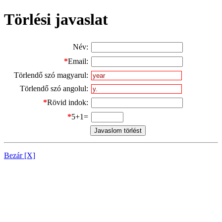
Törlési javaslat
Név:
*
Email:
Törlendő szó magyarul:
Törlendő szó angolul:
*
Rövid indok:
*
5+1=
Bezár [X]