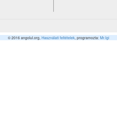
© 2016 angolul.org,
Használati feltételek
, programozta:
Mr.Igi