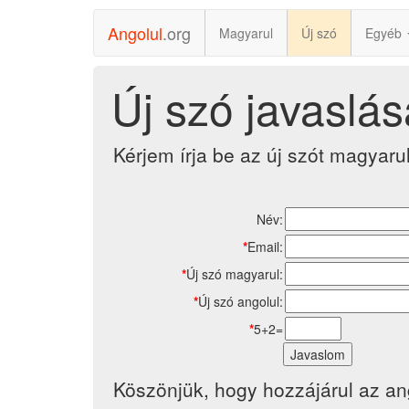
Angolul
.org
Magyarul
Új szó
Egyéb
Új szó javaslás
Kérjem írja be az új szót magyarul
Név:
*
Email:
*
Új szó magyarul:
*
Új szó angolul:
*
5+2=
Köszönjük, hogy hozzájárul az an