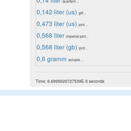
0,14 liter
quartern ..
0,142 liter (us)
gill ..
0,473 liter (us)
pint ..
0,568 liter
imperial pint ..
0,568 liter (gb)
pint ..
0,6 gramm
scruple ..
Time: 6.6995620727539E-5 seconds