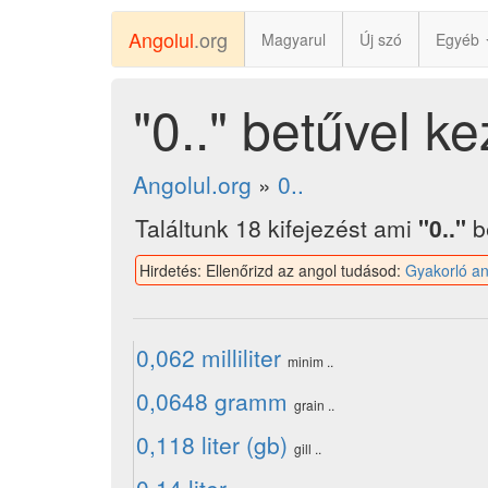
Angolul
.org
Magyarul
Új szó
Egyéb
"0.." betűvel 
Angolul.org
»
0..
Találtunk 18 kifejezést ami
"0.."
b
Hirdetés: Ellenőrizd az angol tudásod:
Gyakorló an
0,062 milliliter
minim ..
0,0648 gramm
grain ..
0,118 liter (gb)
gill ..