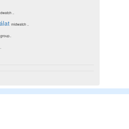
dwatch ..
álat
midwatch ..
 group..
.