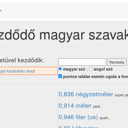
kezdődő magyar szava
etűvel kezdődik:
magyar szó
;
angol szó
gol középfokú teszt
pontos találat esetén ugrás a for
0,836 négyzetméter
super ya
0,914 méter
yard ..
0,946 liter (us)
quart ..