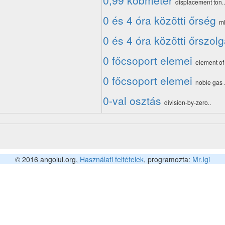
0,99 köbméter
displacement ton..
0 és 4 óra közötti őrség
mi
0 és 4 óra közötti őrszolg
0 főcsoport elemei
element of
0 főcsoport elemei
noble gas .
0-val osztás
division-by-zero..
© 2016 angolul.org,
Használati feltételek
, programozta:
Mr.Igi