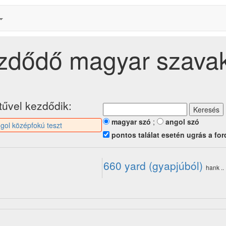
kezdődő magyar szava
űvel kezdődik:
magyar szó
;
angol szó
gol középfokú teszt
pontos találat esetén ugrás a for
660 yard (gyapjúból)
hank ..