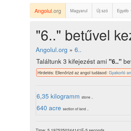
Angolul
.org
Magyarul
Új szó
Egyéb
"6.." betűvel 
Angolul.org
»
6..
Találtunk 3 kifejezést ami
"6.."
bet
Hirdetés: Ellenőrizd az angol tudásod:
Gyakorló an
6,35 kilogramm
stone ..
640 acre
section of land ..
Time: 5.1975250244141E-5 seconds