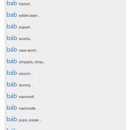
bab
haricot ..
bab
edible bean ..
báb
puppet ..
báb
aurelia ..
báb
case-worm ..
báb
chrysalis, chrys..
báb
cocoon ..
báb
dummy ..
báb
marionett ..
báb
marionette ..
báb
pupa, pupae ..