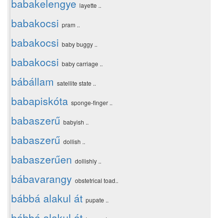
babakelengye
layette ..
babakocsi
pram ..
babakocsi
baby buggy ..
babakocsi
baby carriage ..
bábállam
satellite state ..
babapiskóta
sponge-finger ..
babaszerű
babyish ..
babaszerű
dollish ..
babaszerűen
dollishly ..
bábavarangy
obstetrical toad..
bábbá alakul át
pupate ..
bábbá alakul át