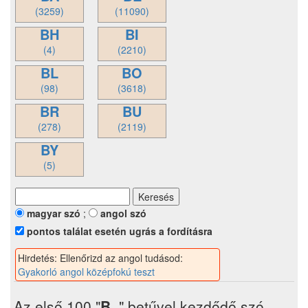
(3259)
(11090)
BH
BI
(4)
(2210)
BL
BO
(98)
(3618)
BR
BU
(278)
(2119)
BY
(5)
magyar szó
;
angol szó
pontos találat esetén ugrás a fordításra
Hirdetés: Ellenőrizd az angol tudásod:
Gyakorló angol középfokú teszt
Az első 100 "
B..
" betűvel kezdődő szó