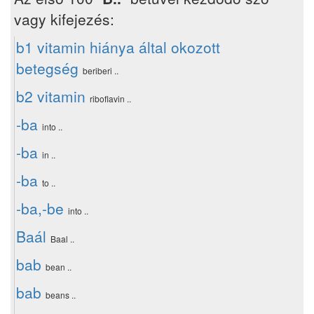
vagy kifejezés:
b1 vitamin hiánya által okozott
betegség
beriberi ..
b2 vitamin
riboflavin ..
-ba
into ..
-ba
in ..
-ba
to ..
-ba,-be
into ..
Baál
Baal ..
bab
bean ..
bab
beans ..