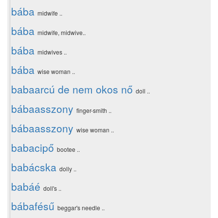
bába
midwife ..
bába
midwife, midwive..
bába
midwives ..
bába
wise woman ..
babaarcú de nem okos nő
doll ..
bábaasszony
finger-smith ..
bábaasszony
wise woman ..
babacipő
bootee ..
babácska
dolly ..
babáé
doll's ..
bábafésű
beggar's needle ..