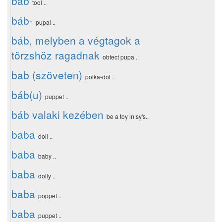
báb
tool ..
báb-
pupal ..
báb, melyben a végtagok a
törzshöz ragadnak
obtect pupa ..
bab (szöveten)
polka-dot ..
báb(u)
puppet ..
báb valaki kezében
be a toy in sy's..
baba
doll ..
baba
baby ..
baba
dolly ..
baba
poppet ..
baba
puppet ..