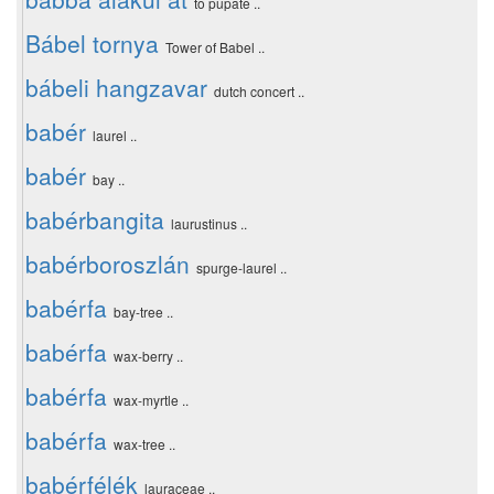
to pupate ..
Bábel tornya
Tower of Babel ..
bábeli hangzavar
dutch concert ..
babér
laurel ..
babér
bay ..
babérbangita
laurustinus ..
babérboroszlán
spurge-laurel ..
babérfa
bay-tree ..
babérfa
wax-berry ..
babérfa
wax-myrtle ..
babérfa
wax-tree ..
babérfélék
lauraceae ..