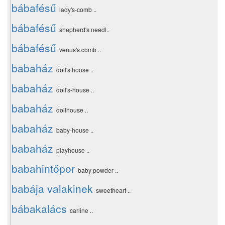
bábafésű
lady's-comb ..
bábafésű
shepherd's needl..
bábafésű
venus's comb ..
babaház
doll's house ..
babaház
doll's-house ..
babaház
dollhouse ..
babaház
baby-house ..
babaház
playhouse ..
babahintőpor
baby powder ..
babája valakinek
sweetheart ..
bábakalács
carline ..