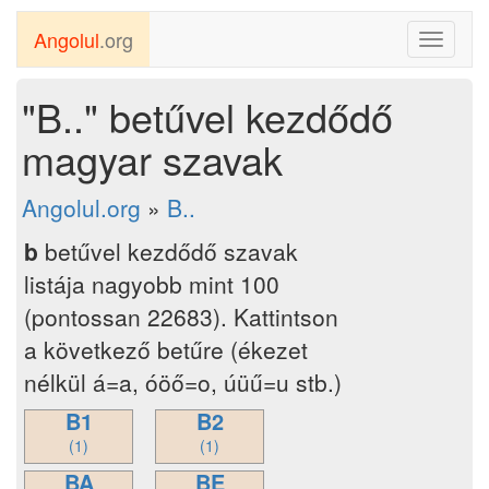
Angolul
.org
Toggle
navigati
"B.." betűvel kezdődő
magyar szavak
Angolul.org
»
B..
b
betűvel kezdődő szavak
listája nagyobb mint 100
(pontossan 22683). Kattintson
a következő betűre (ékezet
nélkül á=a, óöő=o, úüű=u stb.)
B1
B2
(1)
(1)
BA
BE