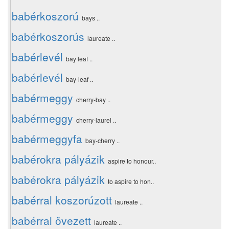
babérkoszorú
bays ..
babérkoszorús
laureate ..
babérlevél
bay leaf ..
babérlevél
bay-leaf ..
babérmeggy
cherry-bay ..
babérmeggy
cherry-laurel ..
babérmeggyfa
bay-cherry ..
babérokra pályázik
aspire to honour..
babérokra pályázik
to aspire to hon..
babérral koszorúzott
laureate ..
babérral övezett
laureate ..