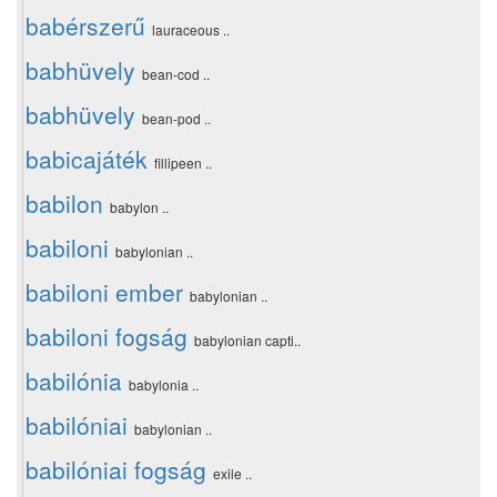
babérszerű
lauraceous ..
babhüvely
bean-cod ..
babhüvely
bean-pod ..
babicajáték
fillipeen ..
babilon
babylon ..
babiloni
babylonian ..
babiloni ember
babylonian ..
babiloni fogság
babylonian capti..
babilónia
babylonia ..
babilóniai
babylonian ..
babilóniai fogság
exile ..