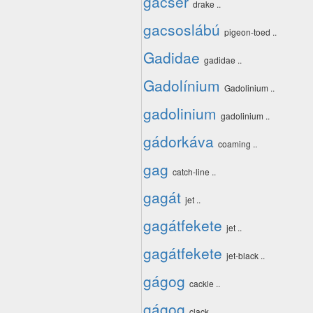
gácsér
drake ..
gacsoslábú
pigeon-toed ..
Gadidae
gadidae ..
Gadolínium
Gadolinium ..
gadolinium
gadolinium ..
gádorkáva
coaming ..
gag
catch-line ..
gagát
jet ..
gagátfekete
jet ..
gagátfekete
jet-black ..
gágog
cackle ..
gágog
clack ..