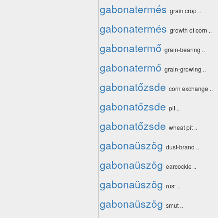
gabonatermés
grain crop ..
gabonatermés
growth of corn ..
gabonatermő
grain-bearing ..
gabonatermő
grain-growing ..
gabonatőzsde
corn exchange ..
gabonatőzsde
pit ..
gabonatőzsde
wheat pit ..
gabonaüszög
dust-brand ..
gabonaüszög
earcockle ..
gabonaüszög
rust ..
gabonaüszög
smut ..