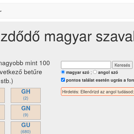
kezdődő magyar szava
 nagyobb mint 100
övetkező betűre
magyar szó
;
angol szó
stb.)
pontos találat esetén ugrás a for
GH
Hirdetés: Ellenőrizd az angol tudásod
(2)
GN
(9)
GU
(680)