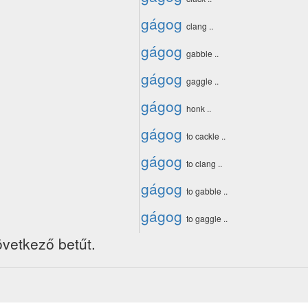
gágog
clang ..
gágog
gabble ..
gágog
gaggle ..
gágog
honk ..
gágog
to cackle ..
gágog
to clang ..
gágog
to gabble ..
gágog
to gaggle ..
övetkező betűt.