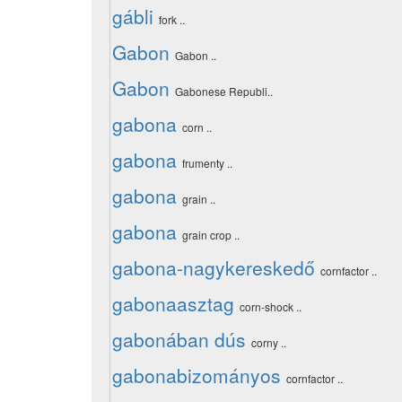
gábli
fork ..
Gabon
Gabon ..
Gabon
Gabonese Republi..
gabona
corn ..
gabona
frumenty ..
gabona
grain ..
gabona
grain crop ..
gabona-nagykereskedő
cornfactor ..
gabonaasztag
corn-shock ..
gabonában dús
corny ..
gabonabizományos
cornfactor ..