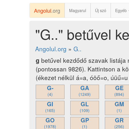
Angolul
.org
Magyarul
Új szó
Egyéb
"G.." betűvel 
Angolul.org
»
G..
g
betűvel kezdődő szavak listája
(pontossan 9826). Kattintson a k
(ékezet nélkül á=a, óöő=o, úüű=u 
G-
GA
GE
(4)
(1249)
(894)
GI
GL
GM
(165)
(109)
(1)
GO
GP
GR
(1978)
(1)
(256)