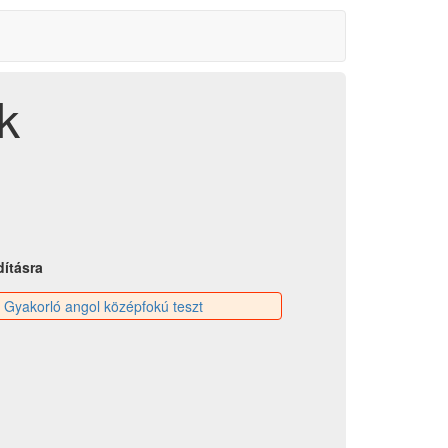
k
dításra
:
Gyakorló angol középfokú teszt