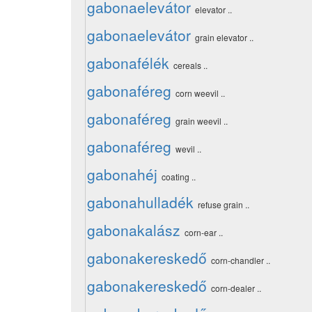
gabonaelevátor
elevator ..
gabonaelevátor
grain elevator ..
gabonafélék
cereals ..
gabonaféreg
corn weevil ..
gabonaféreg
grain weevil ..
gabonaféreg
wevil ..
gabonahéj
coating ..
gabonahulladék
refuse grain ..
gabonakalász
corn-ear ..
gabonakereskedő
corn-chandler ..
gabonakereskedő
corn-dealer ..