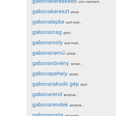
gabonakereskedő
corn-merchant ..
gabonakereszt
shock ..
gabonalepke
wolf-moth ..
gabonamag
grain ..
gabonamoly
wolf-moth ..
gabonanemű
cereal ..
gabonanövény
cereal ..
gabonapehely
cereal ..
gabonarakodó gép
devil ..
gabonarend
windrow ..
gabonarendek
windrow ..
gabonarosta
winnower ..