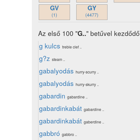
GV
GY
(1)
(4477)
Az első 100 "
G..
" betűvel kezdődő
g kulcs
treble clef ..
g?z
steam ..
gabalyodás
hurry-scurry ..
gabalyodás
hurry-skurry ..
gabardin
gabardine ..
gabardinkabát
gabardine ..
gabardinkabát
gaberdine ..
gabbró
gabbro ..