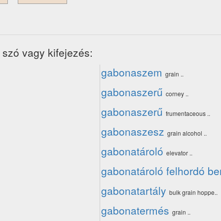
 szó vagy kifejezés:
gabonaszem
grain ..
gabonaszerű
corney ..
gabonaszerű
frumentaceous ..
gabonaszesz
grain alcohol ..
gabonatároló
elevator ..
gabonatároló felhordó b
gabonatartály
bulk grain hoppe..
gabonatermés
grain ..