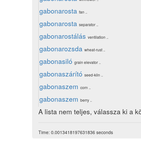
gabonarosta
fan ..
gabonarosta
separator ..
gabonarostálás
ventilation ..
gabonarozsda
wheat-rust ..
gabonasiló
grain elevator ..
gabonaszárító
seed-kiln ..
gabonaszem
corn ..
gabonaszem
berry ..
A lista nem teljes, válassza ki a k
Time: 0.0013418197631836 seconds