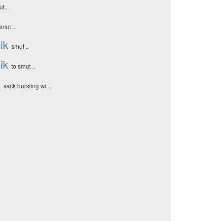
t ..
smut ..
ik
smut ..
ik
to smut ..
k
sack bursting wi..