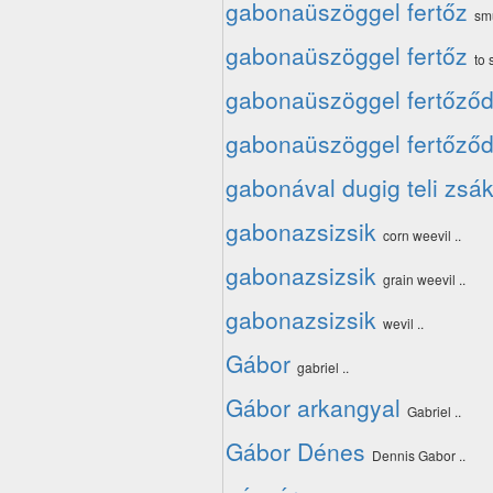
gabonaüszöggel fertőz
smu
gabonaüszöggel fertőz
to 
gabonaüszöggel fertőződ
gabonaüszöggel fertőződ
gabonával dugig teli zsá
gabonazsizsik
corn weevil ..
gabonazsizsik
grain weevil ..
gabonazsizsik
wevil ..
Gábor
gabriel ..
Gábor arkangyal
Gabriel ..
Gábor Dénes
Dennis Gabor ..