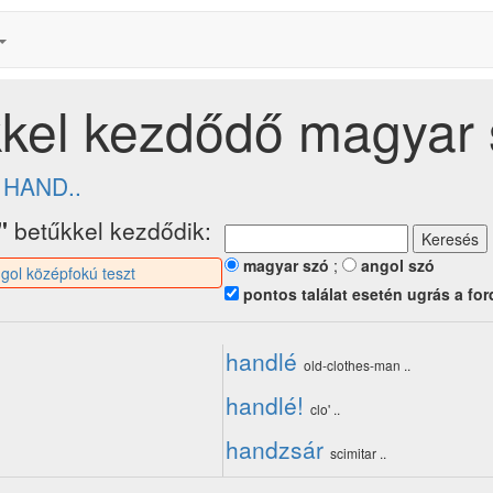
kkel kezdődő magyar
»
HAND..
"
betűkkel kezdődik:
magyar szó
;
angol szó
gol középfokú teszt
pontos találat esetén ugrás a for
handlé
old-clothes-man ..
handlé!
clo' ..
handzsár
scimitar ..