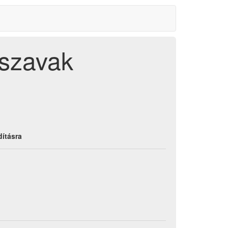
 szavak
dításra