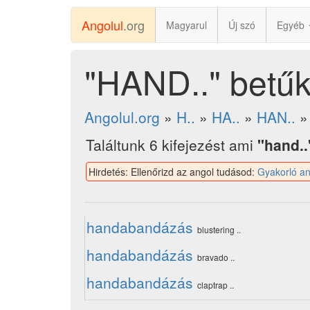
Angolul
.org
Magyarul
Új szó
Egyéb
"HAND.." betű
Angolul.org
»
H..
»
HA..
»
HAN..
Találtunk 6 kifejezést ami
"hand..
Hirdetés: Ellenőrizd az angol tudásod:
Gyakorló an
handabandázás
blustering ..
handabandázás
bravado ..
handabandázás
claptrap ..