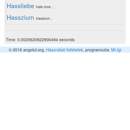
Hassliebe
hate-love ..
Hasszium
Hassium ..
Time: 0.0020620822906494 seconds
© 2016 angolul.org,
Használati feltételek
, programozta:
Mr.Igi