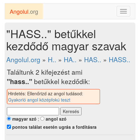
Angolul
.org
Toggle
navigati
"HASS.." betűkkel
kezdődő magyar szavak
Angolul.org
»
H..
»
HA..
»
HAS..
»
HASS..
Találtunk 2 kifejezést ami
"hass.."
betűkkel kezdődik:
Hirdetés: Ellenőrizd az angol tudásod:
Gyakorló angol középfokú teszt
magyar szó
;
angol szó
pontos találat esetén ugrás a fordításra