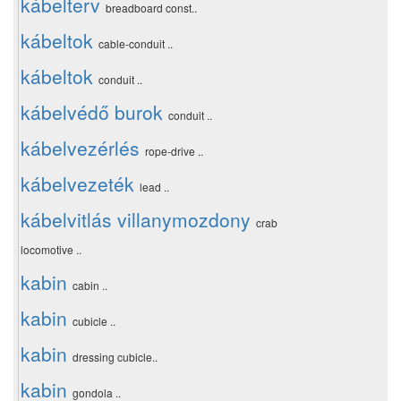
kábelterv
breadboard const..
kábeltok
cable-conduit ..
kábeltok
conduit ..
kábelvédő burok
conduit ..
kábelvezérlés
rope-drive ..
kábelvezeték
lead ..
kábelvitlás villanymozdony
crab
locomotive ..
kabin
cabin ..
kabin
cubicle ..
kabin
dressing cubicle..
kabin
gondola ..