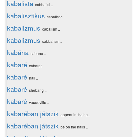
kabalista
cabbalist ..
kabalisztikus
cabalistic ..
kabalizmus
cabalism ..
kabalizmus
cabbalism ..
kabána
cabana ..
kabaré
cabaret ..
kabaré
hall ..
kabaré
shebang ..
kabaré
vaudeville ..
kabaréban játszik
appear in the ha..
kabaréban játszik
be on the halls ..