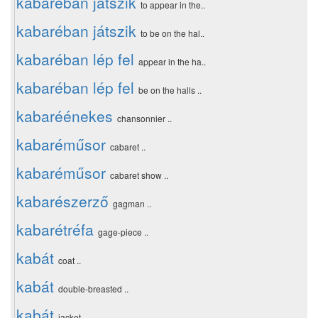
kabaréban játszik
to appear in the..
kabaréban játszik
to be on the hal..
kabaréban lép fel
appear in the ha..
kabaréban lép fel
be on the halls ..
kabaréénekes
chansonnier ..
kabaréműsor
cabaret ..
kabaréműsor
cabaret show ..
kabarészerző
gagman ..
kabarétréfa
gage-piece ..
kabát
coat ..
kabát
double-breasted ..
kabát
jacket ..