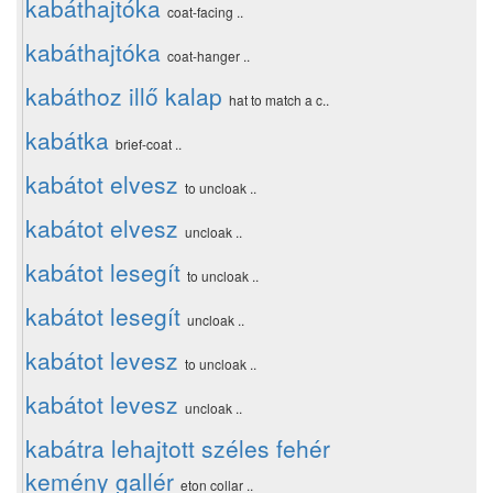
kabáthajtóka
coat-facing ..
kabáthajtóka
coat-hanger ..
kabáthoz illő kalap
hat to match a c..
kabátka
brief-coat ..
kabátot elvesz
to uncloak ..
kabátot elvesz
uncloak ..
kabátot lesegít
to uncloak ..
kabátot lesegít
uncloak ..
kabátot levesz
to uncloak ..
kabátot levesz
uncloak ..
kabátra lehajtott széles fehér
kemény gallér
eton collar ..