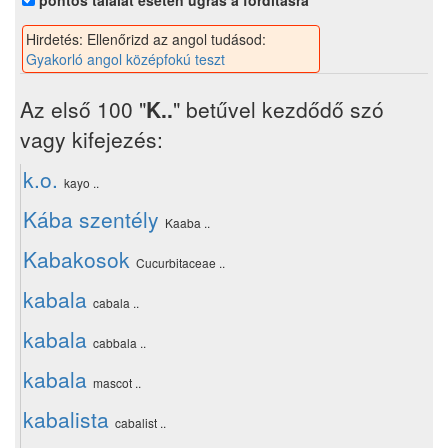
pontos találat esetén ugrás a fordításra
Hirdetés: Ellenőrizd az angol tudásod:
Gyakorló angol középfokú teszt
Az első 100 "
K..
" betűvel kezdődő szó
vagy kifejezés:
k.o.
kayo ..
Kába szentély
Kaaba ..
Kabakosok
Cucurbitaceae ..
kabala
cabala ..
kabala
cabbala ..
kabala
mascot ..
kabalista
cabalist ..