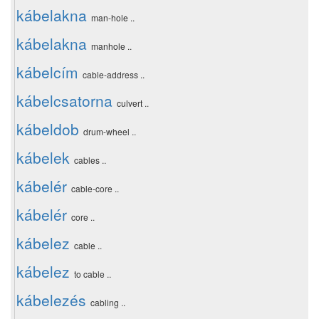
kábelakna
man-hole ..
kábelakna
manhole ..
kábelcím
cable-address ..
kábelcsatorna
culvert ..
kábeldob
drum-wheel ..
kábelek
cables ..
kábelér
cable-core ..
kábelér
core ..
kábelez
cable ..
kábelez
to cable ..
kábelezés
cabling ..