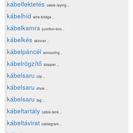
kábelfektetés
cable-laying ..
kábelhíd
wire-bridge ..
kábelkamra
junction-box ..
kábelkés
skinner ..
kábelpáncél
armouring ..
kábelrögzítő
stopper ..
kábelsaru
clip ..
kábelsaru
shoe ..
kábelsaru
tag ..
kábeltartály
cable-tank ..
kábeltávirat
cablegram ..