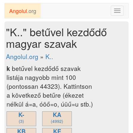
Angolul
.org
Toggle
navigati
"K.." betűvel kezdődő
magyar szavak
Angolul.org
»
K..
k
betűvel kezdődő szavak
listája nagyobb mint 100
(pontossan 44323). Kattintson
a következő betűre (ékezet
nélkül á=a, óöő=o, úüű=u stb.)
K-
KA
(3)
(4992)
KB
KE