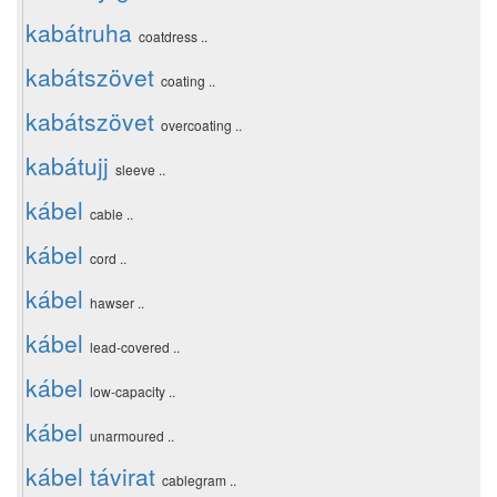
kabátruha
coatdress ..
kabátszövet
coating ..
kabátszövet
overcoating ..
kabátujj
sleeve ..
kábel
cable ..
kábel
cord ..
kábel
hawser ..
kábel
lead-covered ..
kábel
low-capacity ..
kábel
unarmoured ..
kábel távirat
cablegram ..