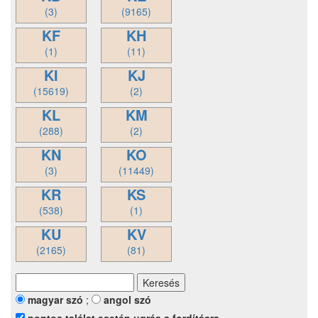
(3)
(9165)
KF
KH
(1)
(11)
KI
KJ
(15619)
(2)
KL
KM
(288)
(2)
KN
KO
(3)
(11449)
KR
KS
(538)
(1)
KU
KV
(2165)
(81)
magyar szó
;
angol szó