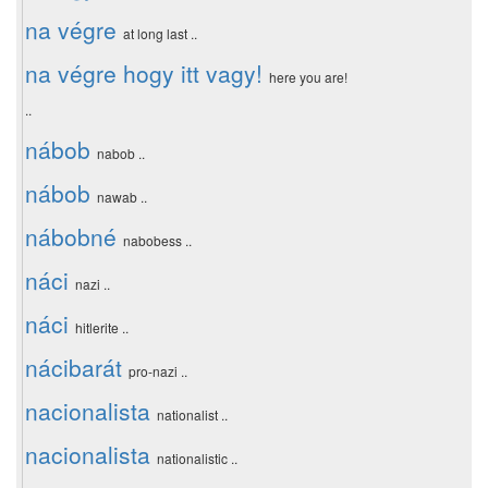
na végre
at long last ..
na végre hogy itt vagy!
here you are!
..
nábob
nabob ..
nábob
nawab ..
nábobné
nabobess ..
náci
nazi ..
náci
hitlerite ..
nácibarát
pro-nazi ..
nacionalista
nationalist ..
nacionalista
nationalistic ..