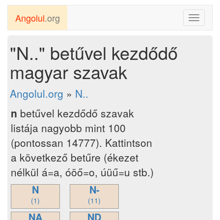
Angolul
.org
Toggle
navigati
"N.." betűvel kezdődő
magyar szavak
Angolul.org
»
N..
n
betűvel kezdődő szavak
listája nagyobb mint 100
(pontossan 14777). Kattintson
a következő betűre (ékezet
nélkül á=a, óöő=o, úüű=u stb.)
N
N-
(1)
(11)
NA
ND