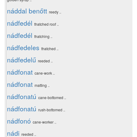
náddal benőtt
reedy ..
nádfedél
thatched roof ..
nádfedél
thatching ..
nádfedeles
thatched ..
nádfedelű
reeded ..
nádfonat
cane-work ..
nádfonat
matting ..
nádfonatú
cane-bottomed ..
nádfonatú
rush-bottomed ..
nádfonó
cane-worker ..
nádi
reeded ..