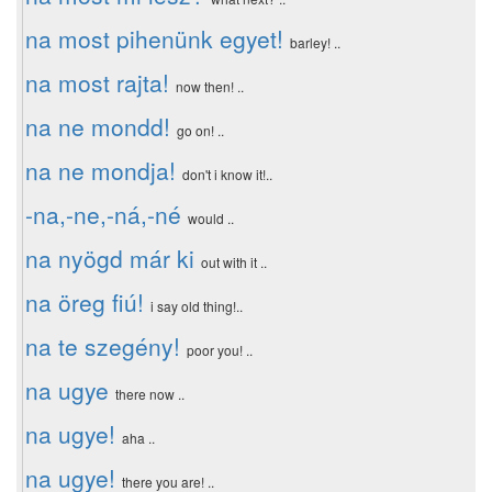
na most pihenünk egyet!
barley! ..
na most rajta!
now then! ..
na ne mondd!
go on! ..
na ne mondja!
don't i know it!..
-na,-ne,-ná,-né
would ..
na nyögd már ki
out with it ..
na öreg fiú!
i say old thing!..
na te szegény!
poor you! ..
na ugye
there now ..
na ugye!
aha ..
na ugye!
there you are! ..