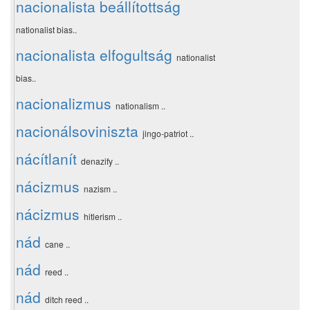
nacionalista beállítottság
nationalist bias..
nacionalista elfogultság
nationalist
bias..
nacionalizmus
nationalism ..
nacionálsoviniszta
jingo-patriot ..
nácítlanít
denazify ..
nácizmus
nazism ..
nácizmus
hitlerism ..
nád
cane ..
nád
reed ..
nád
ditch reed ..