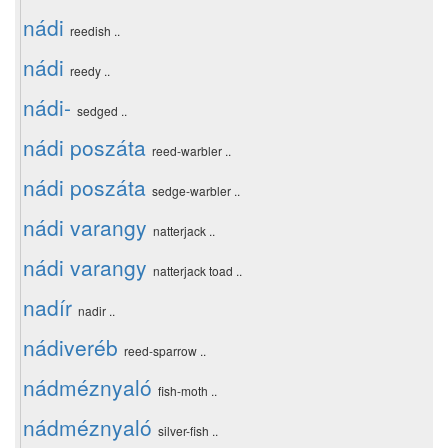
nádi
reedish ..
nádi
reedy ..
nádi-
sedged ..
nádi poszáta
reed-warbler ..
nádi poszáta
sedge-warbler ..
nádi varangy
natterjack ..
nádi varangy
natterjack toad ..
nadír
nadir ..
nádiveréb
reed-sparrow ..
nádméznyaló
fish-moth ..
nádméznyaló
silver-fish ..