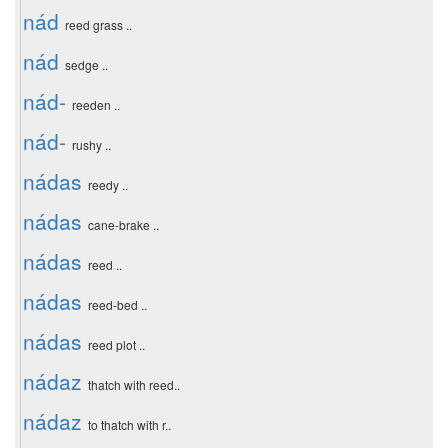
nád
reed grass ..
nád
sedge ..
nád-
reeden ..
nád-
rushy ..
nádas
reedy ..
nádas
cane-brake ..
nádas
reed ..
nádas
reed-bed ..
nádas
reed plot ..
nádaz
thatch with reed..
nádaz
to thatch with r..