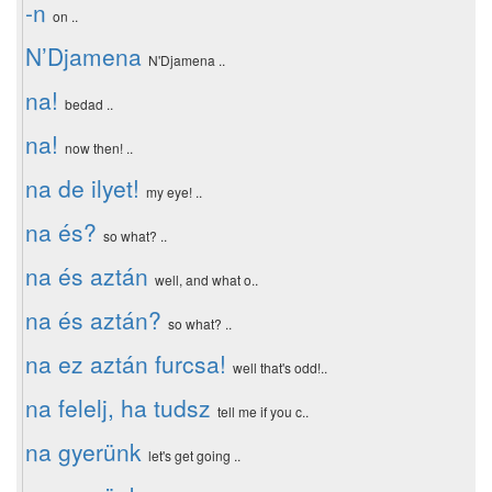
-n
on ..
N’Djamena
N'Djamena ..
na!
bedad ..
na!
now then! ..
na de ilyet!
my eye! ..
na és?
so what? ..
na és aztán
well, and what o..
na és aztán?
so what? ..
na ez aztán furcsa!
well that's odd!..
na felelj, ha tudsz
tell me if you c..
na gyerünk
let's get going ..