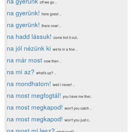
na gyerünk
off we go ..
na gyerünk!
here goes! ..
na gyerünk!
there now! ..
na hadd lássuk!
come trot it out..
na jól nézünk ki
we're in a fine ..
na már most
now then ..
na mi az?
what's up? ..
na mondhatom!
well i never! ..
na most megfogtál!
you have me ther..
na most megkapod!
won't you catch ..
na most megkapod!
won't you just c..
na most mi lesz?
what next? ..