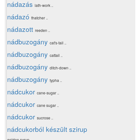
nádazás
lath-work ..
nádazó
thatcher ..
nádazott
reeden ..
nádbuzogány
cat's-tail ..
nádbuzogány
cattail ..
nádbuzogány
ditch-down ..
nádbuzogány
typha ..
nádcukor
cane-sugar ..
nádcukor
cane sugar ..
nádcukor
sucrose ..
nádcukorból készült szirup
golden syrup ..