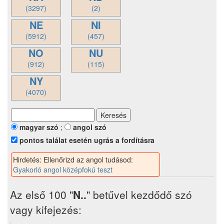
(3297)
(2)
NE
NI
(5912)
(457)
NO
NU
(912)
(115)
NY
(4070)
magyar szó
;
angol szó
pontos találat esetén ugrás a fordításra
Hirdetés: Ellenőrizd az angol tudásod:
Gyakorló angol középfokú teszt
Az első 100 "
N..
" betűvel kezdődő szó
vagy kifejezés: