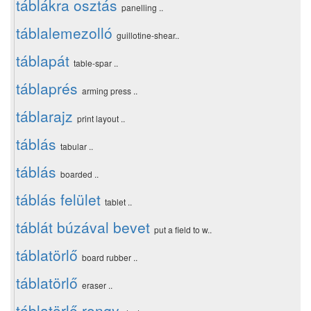
táblákra osztás
panelling ..
táblalemezolló
guillotine-shear..
táblapát
table-spar ..
táblaprés
arming press ..
táblarajz
print layout ..
táblás
tabular ..
táblás
boarded ..
táblás felület
tablet ..
táblát búzával bevet
put a field to w..
táblatörlő
board rubber ..
táblatörlő
eraser ..
táblatörlő rongy