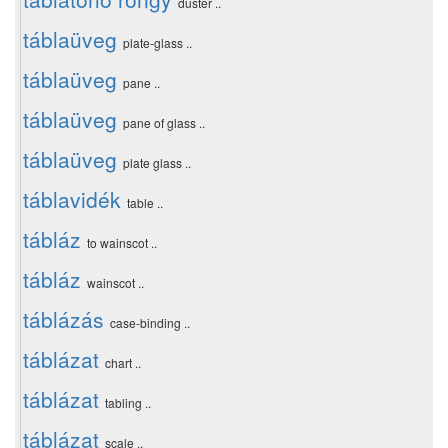
duster ..
táblaüveg
plate-glass ..
táblaüveg
pane ..
táblaüveg
pane of glass ..
táblaüveg
plate glass ..
táblavidék
table ..
tábláz
to wainscot ..
tábláz
wainscot ..
táblázás
case-binding ..
táblázat
chart ..
táblázat
tabling ..
táblázat
scale ..