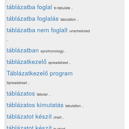
táblázatba foglal
to tabulate ..
táblázatba foglalás
tabulation ..
táblázatba nem foglalt
unscheduled
..
táblázatban
synchronology ..
táblázatkezelő
spreadsheet ..
Táblázatkezelő program
Spreadsheet ..
táblázatos
tabular ..
táblázatos kimutatás
tabulation ..
táblázatot készít
chart ..
táblázatot készít
to chart ..