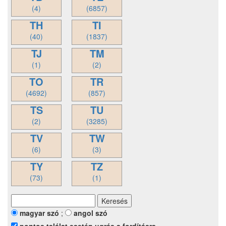
(4)
(6857)
TH
TI
(40)
(1837)
TJ
TM
(1)
(2)
TO
TR
(4692)
(857)
TS
TU
(2)
(3285)
TV
TW
(6)
(3)
TY
TZ
(73)
(1)
magyar szó
;
angol szó