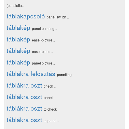
(constella..
táblakapcsoló
panel switch ..
táblakép
panel painting ..
táblakép
easel-picture ..
táblakép
easel-piece ..
táblakép
panel picture ..
táblákra felosztás
panelling ..
táblákra oszt
check ..
táblákra oszt
panel ..
táblákra oszt
to check ..
táblákra oszt
to panel ..