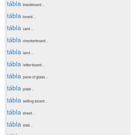
tábla
blackboard ..
tábla
board ..
tábla
card ..
tábla
checkerboard ..
tábla
land ..
tábla
letter-board ..
tábla
pane of glass ..
tábla
plate ..
tábla
setting-board ..
tábla
sheet ..
tábla
slab ..