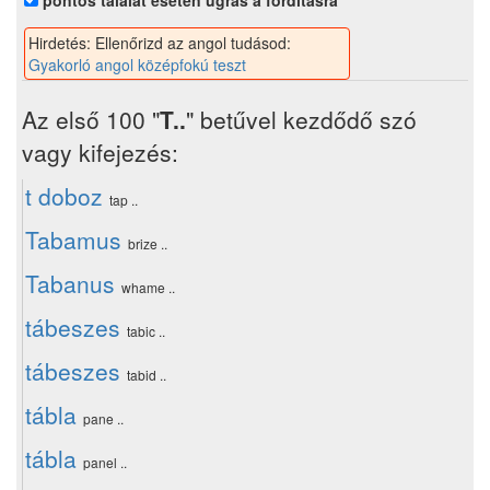
pontos találat esetén ugrás a fordításra
Hirdetés: Ellenőrizd az angol tudásod:
Gyakorló angol középfokú teszt
Az első 100 "
T..
" betűvel kezdődő szó
vagy kifejezés:
t doboz
tap ..
Tabamus
brize ..
Tabanus
whame ..
tábeszes
tabic ..
tábeszes
tabid ..
tábla
pane ..
tábla
panel ..