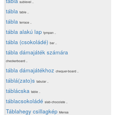
tábla
sublevel ..
tábla
table ..
tábla
terrace ..
tábla alakú lap
tympan ..
tábla (csokoládé)
bar ..
tábla dámajáték számára
checkerboard ..
tábla dámajátékhoz
chequer-board ..
táblá(zato)s
tabular ..
táblácska
table ..
táblacsokoládé
slab-chocolate ..
Táblahegy csillagkép
Mensa