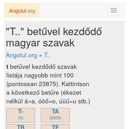
Angolul
.org
Toggle
navigati
"T.." betűvel kezdődő
magyar szavak
Angolul.org
»
T..
t
betűvel kezdődő szavak
listája nagyobb mint 100
(pontossan 23875). Kattintson
a következő betűre (ékezet
nélkül á=a, óöő=o, úüű=u stb.)
T-
TA
(6)
(6209)
TB
TE