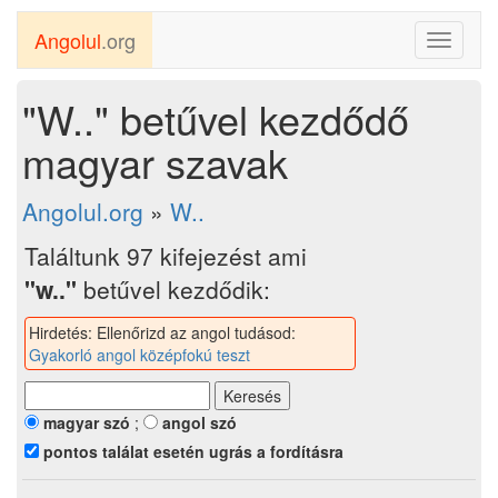
Angolul
.org
Toggle
navigati
"W.." betűvel kezdődő
magyar szavak
Angolul.org
»
W..
Találtunk 97 kifejezést ami
"w.."
betűvel kezdődik:
Hirdetés: Ellenőrizd az angol tudásod:
Gyakorló angol középfokú teszt
magyar szó
;
angol szó
pontos találat esetén ugrás a fordításra