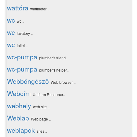
wattóra
wattmeter ..
wc
wc ..
wc
lavatory ..
wc
toilet ..
wc-pumpa
plumber's friend..
wc-pumpa
plumber's helper..
Webböngésző
Web browser ..
Webcím
Uniform Resource..
webhely
web site ..
Weblap
Web page ..
weblapok
sites ..