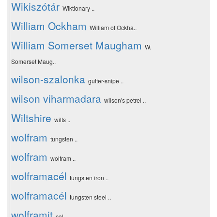
Wikiszótár
Wiktionary ..
William Ockham
William of Ockha..
William Somerset Maugham
W.
Somerset Maug..
wilson-szalonka
gutter-snipe ..
wilson viharmadara
wilson's petrel ..
Wiltshire
wilts ..
wolfram
tungsten ..
wolfram
wolfram ..
wolframacél
tungsten iron ..
wolframacél
tungsten steel ..
wolframit
cal ..