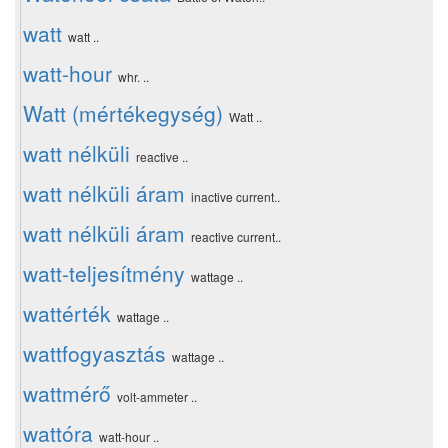
watt
watt ..
watt-hour
whr. ..
Watt (mértékegység)
Watt ..
watt nélküli
reactive ..
watt nélküli áram
inactive current..
watt nélküli áram
reactive current..
watt-teljesítmény
wattage ..
wattérték
wattage ..
wattfogyasztás
wattage ..
wattmérő
volt-ammeter ..
wattóra
watt-hour ..