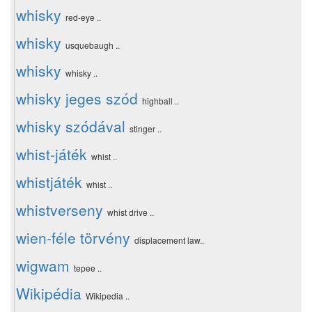
whisky
red-eye ..
whisky
usquebaugh ..
whisky
whisky ..
whisky jeges szód
highball ..
whisky szódával
stinger ..
whist-játék
whist ..
whistjáték
whist ..
whistverseny
whist drive ..
wien-féle törvény
displacement law..
wigwam
tepee ..
Wikipédia
Wikipedia ..