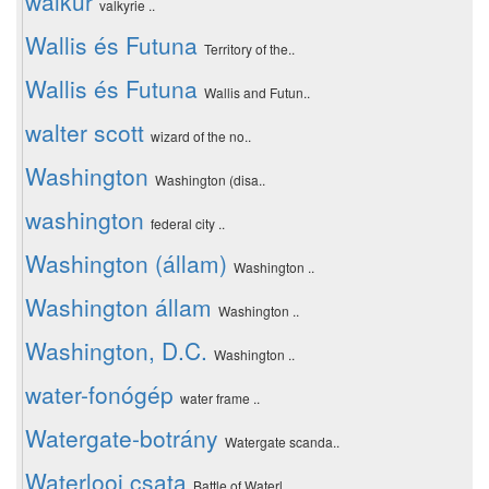
walkür
valkyrie ..
Wallis és Futuna
Territory of the..
Wallis és Futuna
Wallis and Futun..
walter scott
wizard of the no..
Washington
Washington (disa..
washington
federal city ..
Washington (állam)
Washington ..
Washington állam
Washington ..
Washington, D.C.
Washington ..
water-fonógép
water frame ..
Watergate-botrány
Watergate scanda..
Waterlooi csata
Battle of Waterl..