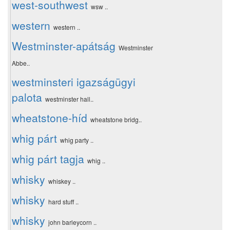
west-southwest
wsw ..
western
western ..
Westminster-apátság
Westminster
Abbe..
westminsteri igazságügyi
palota
westminster hall..
wheatstone-híd
wheatstone bridg..
whig párt
whig party ..
whig párt tagja
whig ..
whisky
whiskey ..
whisky
hard stuff ..
whisky
john barleycorn ..