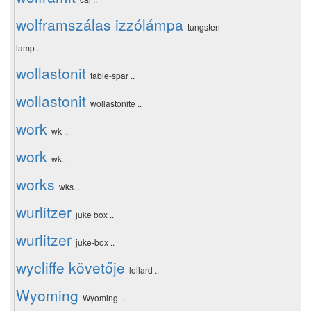
wolframszálas izzólámpa
tungsten
lamp ..
wollastonit
table-spar ..
wollastonit
wollastonite ..
work
wk ..
work
wk. ..
works
wks. ..
wurlitzer
juke box ..
wurlitzer
juke-box ..
wycliffe követője
lollard ..
Wyoming
Wyoming ..