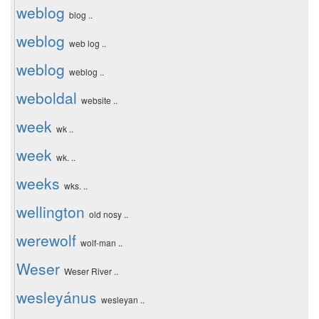
weblog
blog ..
weblog
web log ..
weblog
weblog ..
weboldal
website ..
week
wk ..
week
wk. ..
weeks
wks. ..
wellington
old nosy ..
werewolf
wolf-man ..
Weser
Weser River ..
wesleyánus
wesleyan ..