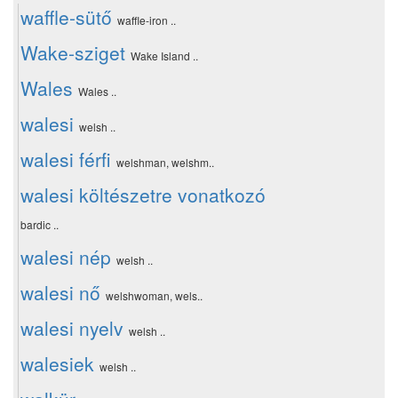
waffle-sütő
waffle-iron ..
Wake-sziget
Wake Island ..
Wales
Wales ..
walesi
welsh ..
walesi férfi
welshman, welshm..
walesi költészetre vonatkozó
bardic ..
walesi nép
welsh ..
walesi nő
welshwoman, wels..
walesi nyelv
welsh ..
walesiek
welsh ..