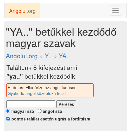
Angolul
.org
Toggle
navigati
"YA.." betűkkel kezdődő
magyar szavak
Angolul.org
»
Y..
»
YA..
Találtunk 8 kifejezést ami
"ya.."
betűkkel kezdődik:
Hirdetés: Ellenőrizd az angol tudásod:
Gyakorló angol középfokú teszt
magyar szó
;
angol szó
pontos találat esetén ugrás a fordításra