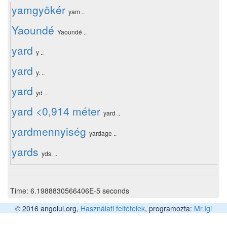
yamgyökér
yam ..
Yaoundé
Yaoundé ..
yard
y ..
yard
y. ..
yard
yd ..
yard <0,914 méter
yard ..
yardmennyiség
yardage ..
yards
yds. ..
Time: 6.1988830566406E-5 seconds
© 2016 angolul.org,
Használati feltételek
, programozta:
Mr.Igi