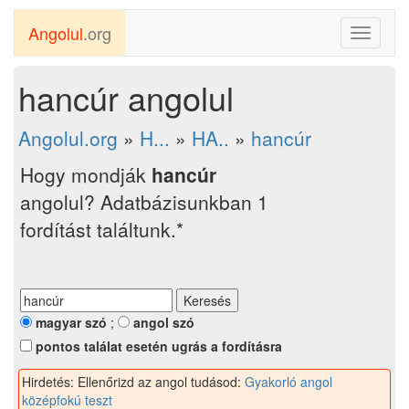
Angolul
.org
Toggle
navigati
hancúr angolul
Angolul.org
»
H...
»
HA..
»
hancúr
Hogy mondják
hancúr
angolul? Adatbázisunkban 1
fordítást találtunk.*
magyar szó
;
angol szó
pontos találat esetén ugrás a fordításra
Hirdetés: Ellenőrizd az angol tudásod:
Gyakorló angol
középfokú teszt