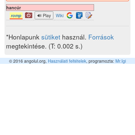
hancúr
romp
Wiki
*Honlapunk
sütiket
használ.
Források
megtekintése. (T: 0.002 s.)
© 2016 angolul.org,
Használati feltételek
, programozta:
Mr.Igi