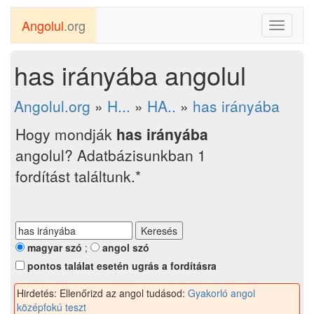
Angolul
.org
Toggle
navigati
has irányába angolul
Angolul.org
»
H...
»
HA..
»
has irányába
Hogy mondják
has irányába
angolul? Adatbázisunkban 1
fordítást találtunk.*
magyar szó
;
angol szó
pontos találat esetén ugrás a fordításra
Hirdetés: Ellenőrizd az angol tudásod:
Gyakorló angol
középfokú teszt