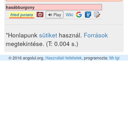
hasábburgony
fried potato
Wiki
*Honlapunk
sütiket
használ.
Források
megtekintése. (T: 0.004 s.)
© 2016 angolul.org,
Használati feltételek
, programozta:
Mr.Igi