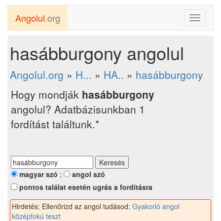
Angolul
.org
Toggle
navigati
hasábburgony angolul
Angolul.org
»
H...
»
HA..
»
hasábburgony
Hogy mondják
hasábburgony
angolul? Adatbázisunkban 1
fordítást találtunk.*
magyar szó
;
angol szó
pontos találat esetén ugrás a fordításra
Hirdetés: Ellenőrizd az angol tudásod:
Gyakorló angol
középfokú teszt