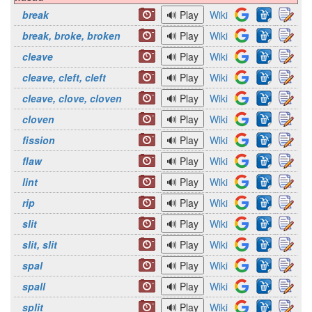
break
Wiki
break, broke, broken
Wiki
cleave
Wiki
cleave, cleft, cleft
Wiki
cleave, clove, cloven
Wiki
cloven
Wiki
fission
Wiki
flaw
Wiki
lint
Wiki
rip
Wiki
slit
Wiki
slit, slit
Wiki
spal
Wiki
spall
Wiki
split
Wiki