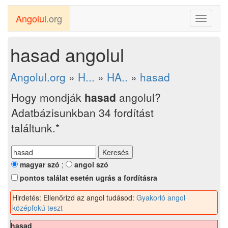
Angolul
.org
Toggle
navigati
hasad angolul
Angolul.org
»
H...
»
HA..
»
hasad
Hogy mondják
hasad
angolul?
Adatbázisunkban 34 fordítást
találtunk.*
magyar szó
;
angol szó
pontos találat esetén ugrás a fordításra
Hirdetés: Ellenőrizd az angol tudásod:
Gyakorló angol
középfokú teszt
hasad