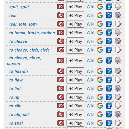
split, split
Wiki
tear
Wiki
tear, tore, torn
Wiki
to break, broke, broken
Wiki
to cleave
Wiki
to cleave, cleft, cleft
Wiki
to cleave, clove,
Wiki
cloven
to fission
Wiki
to flaw
Wiki
to lint
Wiki
to rip
Wiki
to slit
Wiki
to slit, slit
Wiki
to spal
Wiki