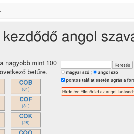
l kezdődő angol szav
ja nagyobb mint 100
következő betűre.
magyar szó
;
angol szó
pontos találat esetén ugrás a for
COB
(81)
Hirdetés: Ellenőrizd az angol tudásod
COF
(81)
COK
(28)
COO