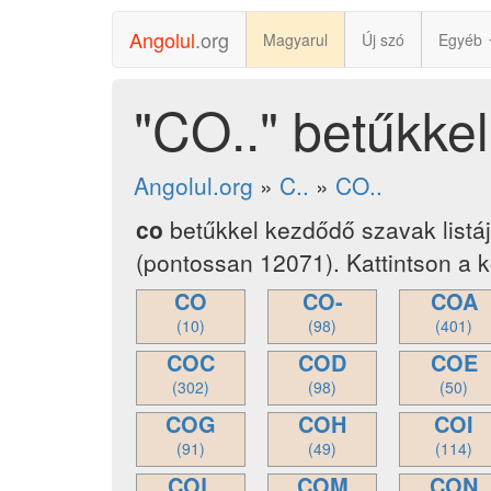
Angolul
.org
Magyarul
Új szó
Egyéb
"CO.." betűkke
Angolul.org
»
C..
»
CO..
co
betűkkel kezdődő szavak listá
(pontossan 12071). Kattintson a 
CO
CO-
COA
(10)
(98)
(401)
COC
COD
COE
(302)
(98)
(50)
COG
COH
COI
(91)
(49)
(114)
COL
COM
CON