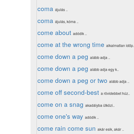
coma
ájulás ..
coma
ájulás, kóma ..
come about
adódik ..
come at the wrong time
alkalmatlan időp.
come down a peg
alább adja ..
come down a peg
alább adja egy k..
come down a peg or two
alább adja ..
come off second-best
a rövidebbet húz..
come on a snag
akadályba ütközi..
come one's way
adódik ..
come rain come sun
akár esik, akár ..