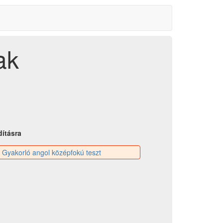
ak
dításra
:
Gyakorló angol középfokú teszt