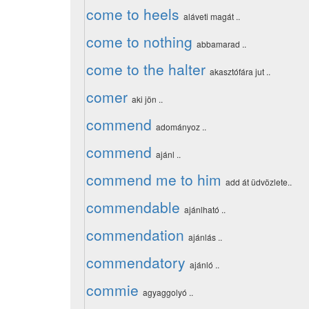
come to heels
aláveti magát ..
come to nothing
abbamarad ..
come to the halter
akasztófára jut ..
comer
aki jön ..
commend
adományoz ..
commend
ajánl ..
commend me to him
add át üdvözlete..
commendable
ajánlható ..
commendation
ajánlás ..
commendatory
ajánló ..
commie
agyaggolyó ..