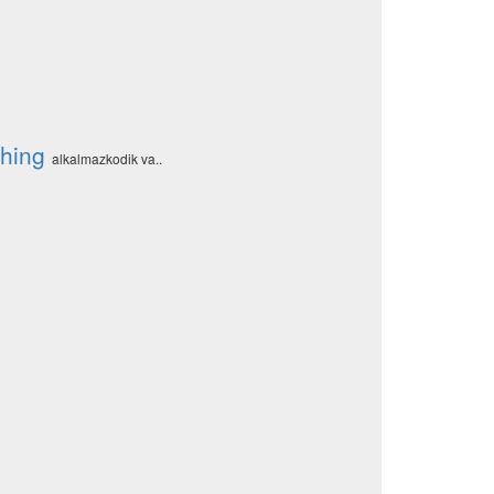
thing
alkalmazkodik va..