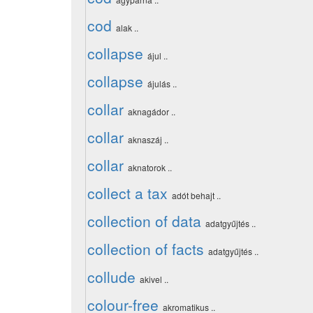
cod
alak ..
collapse
ájul ..
collapse
ájulás ..
collar
aknagádor ..
collar
aknaszáj ..
collar
aknatorok ..
collect a tax
adót behajt ..
collection of data
adatgyűjtés ..
collection of facts
adatgyűjtés ..
collude
akivel ..
colour-free
akromatikus ..