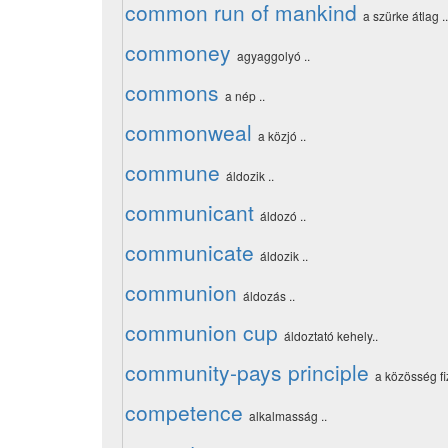
common run of mankind
a szürke átlag ..
commoney
agyaggolyó ..
commons
a nép ..
commonweal
a közjó ..
commune
áldozik ..
communicant
áldozó ..
communicate
áldozik ..
communion
áldozás ..
communion cup
áldoztató kehely..
community-pays principle
a közösség fiz
competence
alkalmasság ..