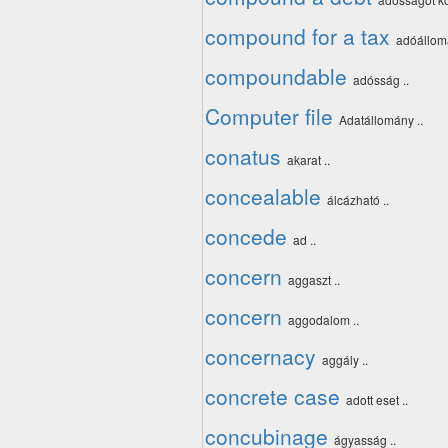
compound for a tax
adóállom
compoundable
adósság ..
Computer file
Adatállomány ..
conatus
akarat ..
concealable
álcázható ..
concede
ad ..
concern
aggaszt ..
concern
aggodalom ..
concernacy
aggály ..
concrete case
adott eset ..
concubinage
ágyasság ..