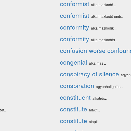
conformist
alkalmazkodó ..
conformist
alkalmazkodó emb..
conformity
alkalmazkodik ..
conformity
alkalmazkodás ..
confusion worse confou
congenial
alkalmas ..
conspiracy of silence
agyonh
conspiration
agyonhallgatás ..
constituent
alkatrész ..
constitute
et..
alakít ..
constitute
alapít ..