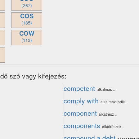
(267)
COS
(185)
COW
(113)
dő szó vagy kifejezés:
competent
alkalmas ..
comply with
alkalmazkodik ..
component
alkatrész ..
components
alkatrészek ..
compound a debt
adósságot ko