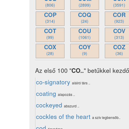
(806)
(2899)
(3591)
COP
COQ
COR
(314)
(24)
(923)
COT
COU
COV
(99)
(1061)
(313)
COX
COY
COZ
(28)
(9)
(36)
Az első 100 "
CO..
" betűkkel kezdő
co-signatory
aláíró társ ..
coating
alapozás ..
cockeyed
abszurd ..
cockles of the heart
a szív legbensőb..
cod
ágypárna ..