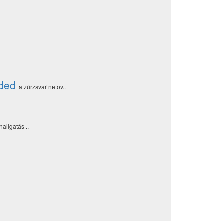
nded
a zűrzavar netov..
allgatás ..