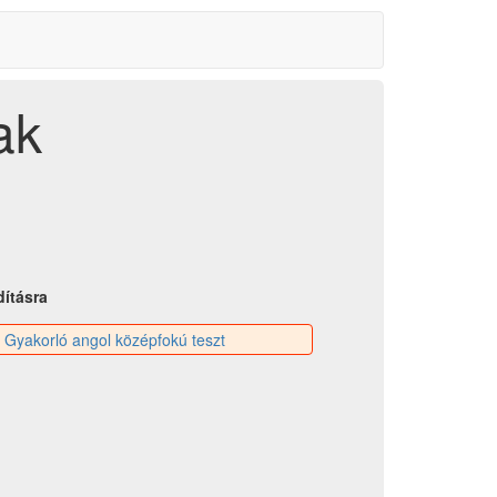
ak
dításra
:
Gyakorló angol középfokú teszt