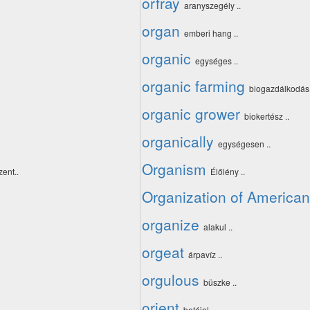
orfray
aranyszegély ..
organ
emberi hang ..
organic
egységes ..
organic farming
biogazdálkodás 
organic grower
biokertész ..
organically
egységesen ..
Organism
ent..
Élőlény ..
Organization of American
organize
alakul ..
orgeat
árpavíz ..
orgulous
büszke ..
orient
betájol ..