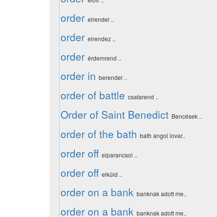
order
elrendel ..
order
elrendez ..
order
érdemrend ..
order in
berendel ..
order of battle
csatarend ..
Order of Saint Benedict
Bencések ..
order of the bath
bath angol lovar..
order off
elparancsol ..
order off
elküld ..
order on a bank
banknak adott me..
order on a bank
banknak adott me..