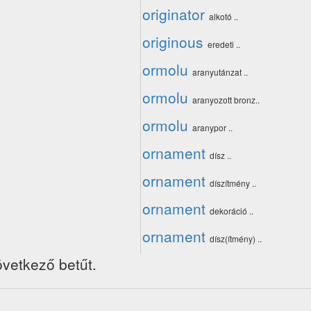
originator
alkotó ..
originous
eredeti ..
ormolu
aranyutánzat ..
ormolu
aranyozott bronz..
ormolu
aranypor ..
ornament
dísz ..
ornament
díszítmény ..
ornament
dekoráció ..
ornament
dísz(ítmény) ..
övetkező betűt.