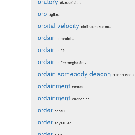
oratory
ékesszólás ..
orb
égitest ..
orbital velocity
első kozmikus se..
ordain
elrendel ..
ordain
előír ..
ordain
előre meghatároz..
ordain somebody deacon
diakonussá sz
ordainment
előírás ..
ordainment
elrendelés ..
order
becsül ..
order
egyesület ..
order
előír ..