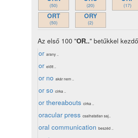
(50)
(20)
(17)
ORT
ORY
(50)
(2)
Az első 100 "
OR..
" betűkkel kezdő
or
arany ..
or
előtt ..
or no
akár nem ..
or so
cirka ..
or thereabouts
cirka ..
oracular press
csalhatatlan saj..
oral communication
beszéd ..