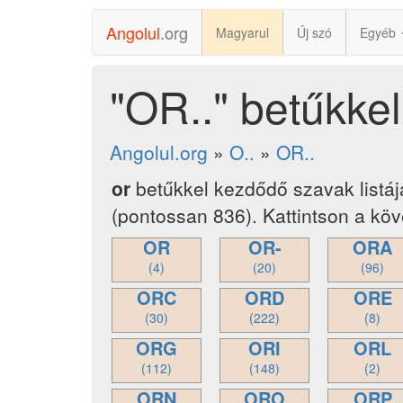
Angolul
.org
Magyarul
Új szó
Egyéb
"OR.." betűkke
Angolul.org
»
O..
»
OR..
or
betűkkel kezdődő szavak listá
(pontossan 836). Kattintson a köv
OR
OR-
ORA
(4)
(20)
(96)
ORC
ORD
ORE
(30)
(222)
(8)
ORG
ORI
ORL
(112)
(148)
(2)
ORN
ORO
ORP