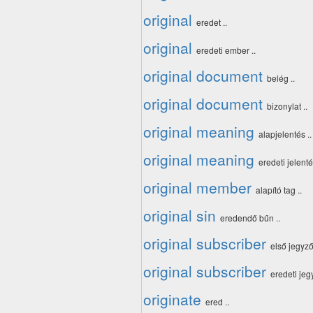
original
eredet ..
original
eredeti ember ..
original document
belég ..
original document
bizonylat ..
original meaning
alapjelentés ..
original meaning
eredeti jelenté
original member
alapító tag ..
original sin
eredendő bűn ..
original subscriber
első jegyző 
original subscriber
eredeti jegy
originate
ered ..