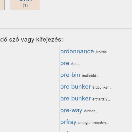
(1)
dő szó vagy kifejezés:
ordonnance
előírás ..
ore
érc ..
ore-bin
érctároló ..
ore bunker
ércbunker ..
ore bunker
érctartály ..
ore-way
érchez ..
orfray
aranypaszomány ..