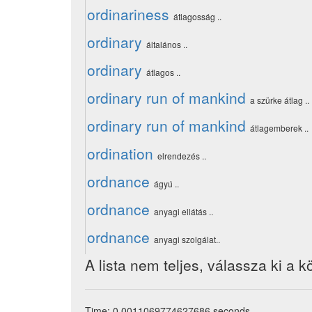
ordinariness
átlagosság ..
ordinary
általános ..
ordinary
átlagos ..
ordinary run of mankind
a szürke átlag ..
ordinary run of mankind
átlagemberek ..
ordination
elrendezés ..
ordnance
ágyú ..
ordnance
anyagi ellátás ..
ordnance
anyagi szolgálat..
A lista nem teljes, válassza ki a k
Time: 0.0011069774627686 seconds