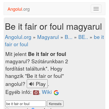
Angolul
.org
Toggle
navigati
Be it fair or foul magyarul
Angolul.org
»
Magyarul
»
B...
»
BE..
»
be it
fair or foul
Mit jelent
Be it fair or foul
magyarul? Szótárunkban 2
fordítást találtunk*. Hogy
hangzik "Be it fair or foul"
angolul?
.
Egyéb infó:
,
Wiki