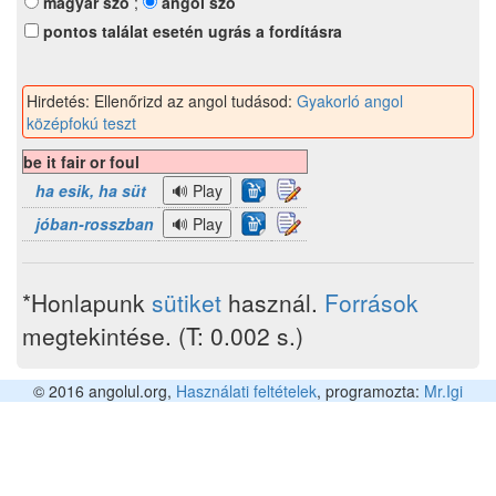
magyar szó
;
angol szó
pontos találat esetén ugrás a fordításra
Hirdetés: Ellenőrizd az angol tudásod:
Gyakorló angol
középfokú teszt
be it fair or foul
ha esik, ha süt
jóban-rosszban
*Honlapunk
sütiket
használ.
Források
megtekintése. (T: 0.002 s.)
© 2016 angolul.org,
Használati feltételek
, programozta:
Mr.Igi