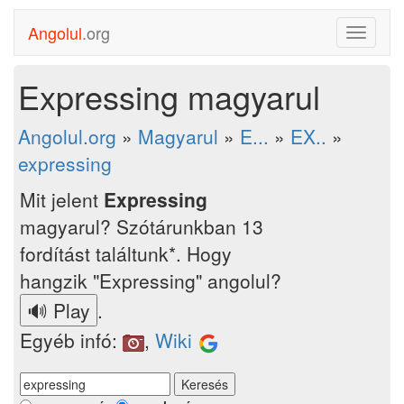
Angolul
.org
Toggle
navigati
Expressing magyarul
Angolul.org
»
Magyarul
»
E...
»
EX..
»
expressing
Mit jelent
Expressing
magyarul? Szótárunkban 13
fordítást találtunk*. Hogy
hangzik "Expressing" angolul?
.
Egyéb infó:
,
Wiki