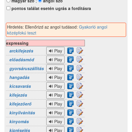
magyar szó
;
angol szó
pontos találat esetén ugrás a fordításra
Hirdetés: Ellenőrizd az angol tudásod:
Gyakorló angol
középfokú teszt
expressing
arckifejezés
előadásmód
gyorsáruszállítás
hangadás
kicsavarás
kifejezés
kifejezőerő
kinyilvánítás
kinyomás
kipréselés