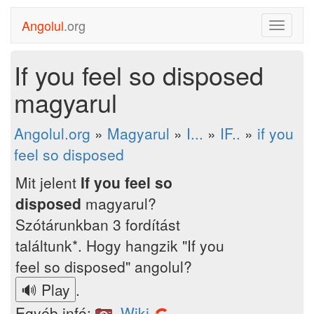
Angolul
.org
Toggle
navigati
If you feel so disposed
magyarul
Angolul.org
»
Magyarul
»
I...
»
IF..
»
if you
feel so disposed
Mit jelent
If you feel so
disposed
magyarul?
Szótárunkban 3 fordítást
találtunk*. Hogy hangzik "If you
feel so disposed" angolul?
.
Egyéb infó:
,
Wiki