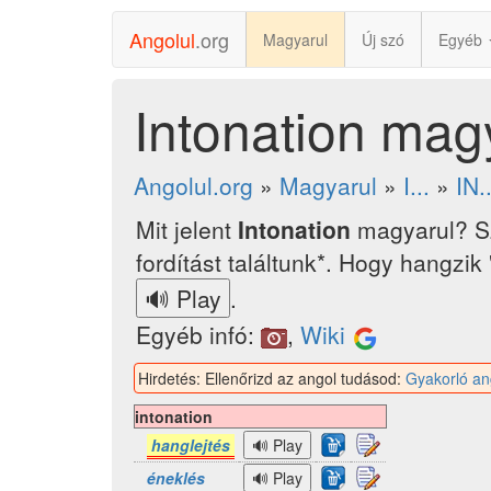
Angolul
.org
Magyarul
Új szó
Egyéb
Intonation mag
Angolul.org
»
Magyarul
»
I...
»
IN.
Mit jelent
Intonation
magyarul? S
fordítást találtunk*. Hogy hangzik
.
Egyéb infó:
,
Wiki
Hirdetés: Ellenőrizd az angol tudásod:
Gyakorló an
intonation
hanglejtés
éneklés