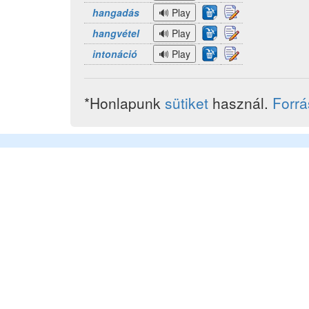
hangadás
hangvétel
intonáció
*Honlapunk
sütiket
használ.
Forr