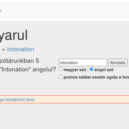
yarul
.
»
intonation
zótárunkban 5
 "Intonation" angolul?
magyar szó
;
angol szó
pontos találat esetén ugrás a for
gol középfokú teszt