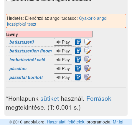
Hirdetés: Ellenőrizd az angol tudásod:
Gyakorló angol
középfokú teszt
lawny
batisztszerű
batisztszerűen finom
lenbatisztból való
pázsitos
pázsittal borított
*Honlapunk
sütiket
használ.
Források
megtekintése. (T: 0.001 s.)
© 2016 angolul.org,
Használati feltételek
, programozta:
Mr.Igi