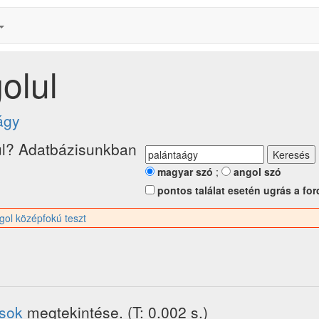
olul
ágy
l? Adatbázisunkban
magyar szó
;
angol szó
pontos találat esetén ugrás a for
gol középfokú teszt
ások
megtekintése. (T: 0.002 s.)