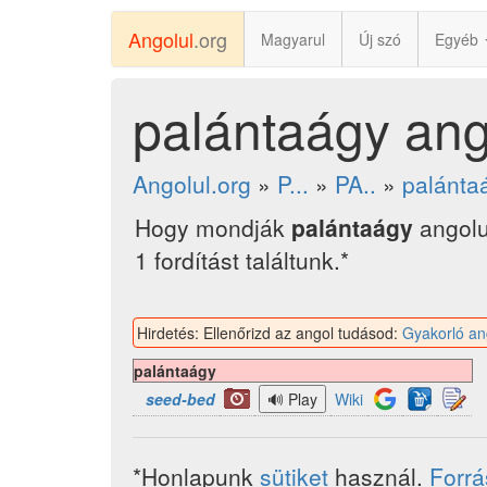
Angolul
.org
Magyarul
Új szó
Egyéb
palántaágy ang
Angolul.org
»
P...
»
PA..
»
palánta
Hogy mondják
palántaágy
angolu
1 fordítást találtunk.*
Hirdetés: Ellenőrizd az angol tudásod:
Gyakorló an
palántaágy
seed-bed
Wiki
*Honlapunk
sütiket
használ.
Forr