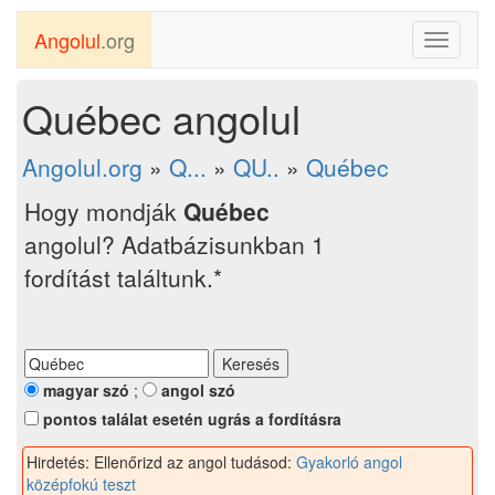
Angolul
.org
Toggle
navigati
Québec angolul
Angolul.org
»
Q...
»
QU..
»
Québec
Hogy mondják
Québec
angolul? Adatbázisunkban 1
fordítást találtunk.*
magyar szó
;
angol szó
pontos találat esetén ugrás a fordításra
Hirdetés: Ellenőrizd az angol tudásod:
Gyakorló angol
középfokú teszt