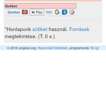
Québec
Quebec
Wiki
*Honlapunk
sütiket
használ.
Források
megtekintése. (T: 0 s.)
© 2016 angolul.org,
Használati feltételek
, programozta:
Mr.Igi