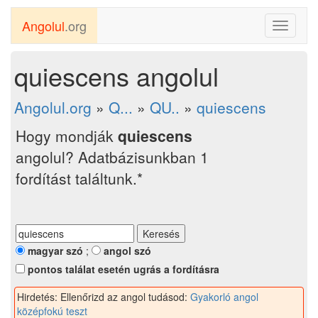
Angolul
.org
Toggle
navigati
quiescens angolul
Angolul.org
»
Q...
»
QU..
»
quiescens
Hogy mondják
quiescens
angolul? Adatbázisunkban 1
fordítást találtunk.*
magyar szó
;
angol szó
pontos találat esetén ugrás a fordításra
Hirdetés: Ellenőrizd az angol tudásod:
Gyakorló angol
középfokú teszt