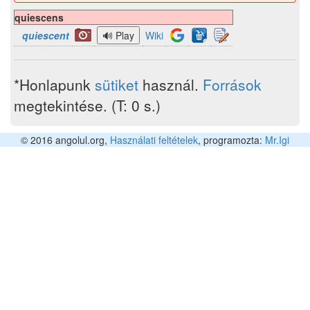
quiescens
quiescent
Wiki
*Honlapunk
sütiket
használ.
Források
megtekintése. (T: 0 s.)
© 2016 angolul.org,
Használati feltételek
, programozta:
Mr.Igi