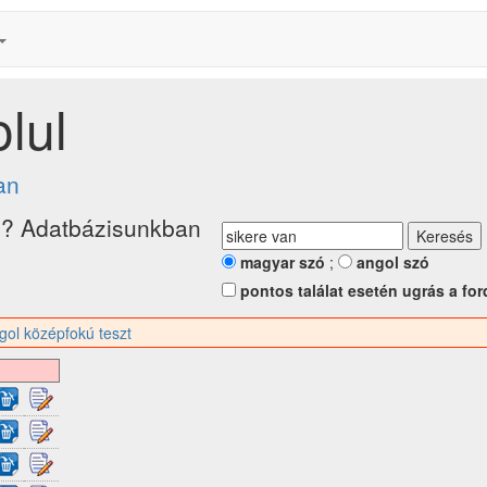
lul
an
l? Adatbázisunkban
magyar szó
;
angol szó
pontos találat esetén ugrás a for
gol középfokú teszt