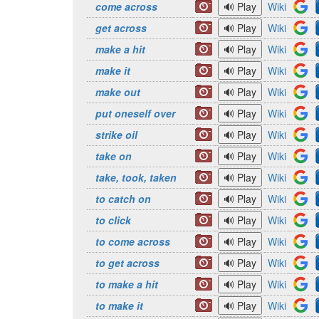
come across
Wiki
get across
Wiki
make a hit
Wiki
make it
Wiki
make out
Wiki
put oneself over
Wiki
strike oil
Wiki
take on
Wiki
take, took, taken
Wiki
to catch on
Wiki
to click
Wiki
to come across
Wiki
to get across
Wiki
to make a hit
Wiki
to make it
Wiki