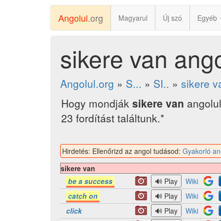
Angolul
.org
Magyarul
Új szó
Egyéb
sikere van ango
Angolul.org
»
S...
»
SI..
»
sikere v
Hogy mondják
sikere van
angolu
23 fordítást találtunk.*
Hirdetés: Ellenőrizd az angol tudásod:
Gyakorló an
sikere van
be a success
Wiki
catch on
Wiki
click
Wiki