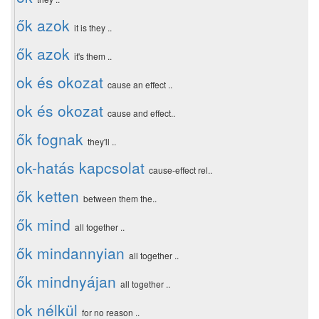
ők azok
it is they ..
ők azok
it's them ..
ok és okozat
cause an effect ..
ok és okozat
cause and effect..
ők fognak
they'll ..
ok-hatás kapcsolat
cause-effect rel..
ők ketten
between them the..
ők mind
all together ..
ők mindannyian
all together ..
ők mindnyájan
all together ..
ok nélkül
for no reason ..