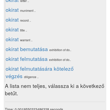
letter ..
okirat
muniment ..
okirat
record ..
okirat
title ..
okirat
warrant ..
okirat bemutatása
exhibition of do..
okirat felmutatása
exhibition of do..
okirat felmutatására kötelező
végzés
diligence ..
A lista nem teljes, válassza ki a következő
betűt.
Time: 0.0019550323486328 seconds