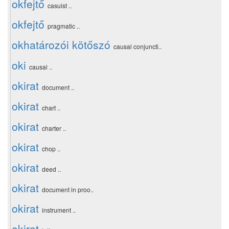
okfejtő
casuist ..
okfejtő
pragmatic ..
okhatározói kötőszó
causal conjuncti..
oki
causal ..
okirat
document ..
okirat
chart ..
okirat
charter ..
okirat
chop ..
okirat
deed ..
okirat
document in proo..
okirat
instrument ..
okirat