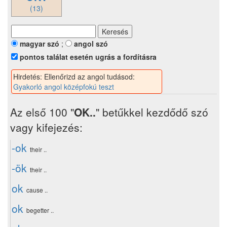
(13)
magyar szó
;
angol szó
pontos találat esetén ugrás a fordításra
Hirdetés: Ellenőrizd az angol tudásod:
Gyakorló angol középfokú teszt
Az első 100 "
OK..
" betűkkel kezdődő szó
vagy kifejezés:
-ok
their ..
-ök
their ..
ok
cause ..
ok
begetter ..