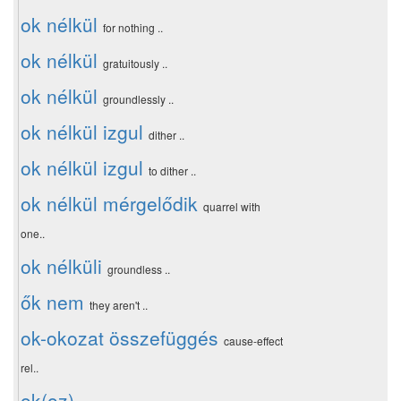
ok nélkül
for nothing ..
ok nélkül
gratuitously ..
ok nélkül
groundlessly ..
ok nélkül izgul
dither ..
ok nélkül izgul
to dither ..
ok nélkül mérgelődik
quarrel with
one..
ok nélküli
groundless ..
ők nem
they aren't ..
ok-okozat összefüggés
cause-effect
rel..
ok(oz)