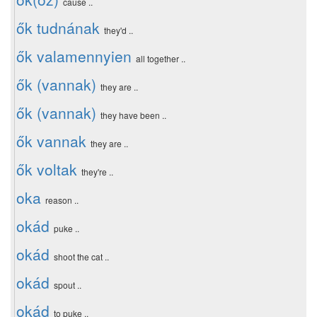
cause ..
ők tudnának
they'd ..
ők valamennyien
all together ..
ők (vannak)
they are ..
ők (vannak)
they have been ..
ők vannak
they are ..
ők voltak
they're ..
oka
reason ..
okád
puke ..
okád
shoot the cat ..
okád
spout ..
okád
to puke ..