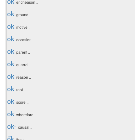
ok
encheason ..
ok
ground ..
ok
motive ..
ok
occasion ..
ok
parent ..
ok
quarrel ..
ok
reason ..
ok
root ..
ok
score ..
ok
wherefore ..
ok-
causal ..
ők
they ..