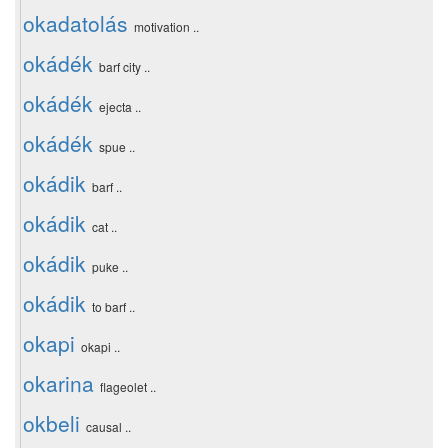
okadatolás
motivation ..
okádék
barf city ..
okádék
ejecta ..
okádék
spue ..
okádik
barf ..
okádik
cat ..
okádik
puke ..
okádik
to barf ..
okapi
okapi ..
okarina
flageolet ..
okbeli
causal ..