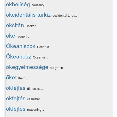
okbeliség
causality ..
okcidentális türkiz
occidental turqu..
okcitán
Occitan ..
oké!
roger! ..
Ókeaniszok
Oceanid ..
Ókeanosz
Oceanus ..
őkegyelmessége
his grace ..
őket
them ..
okfejtés
dialectics ..
okfejtés
casuistry ..
okfejtés
reasoning ..