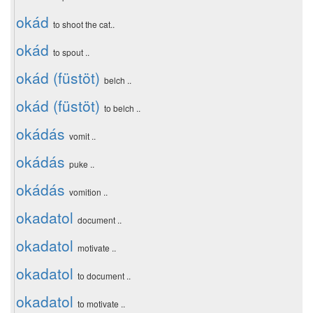
okád
to shoot the cat..
okád
to spout ..
okád (füstöt)
belch ..
okád (füstöt)
to belch ..
okádás
vomit ..
okádás
puke ..
okádás
vomition ..
okadatol
document ..
okadatol
motivate ..
okadatol
to document ..
okadatol
to motivate ..