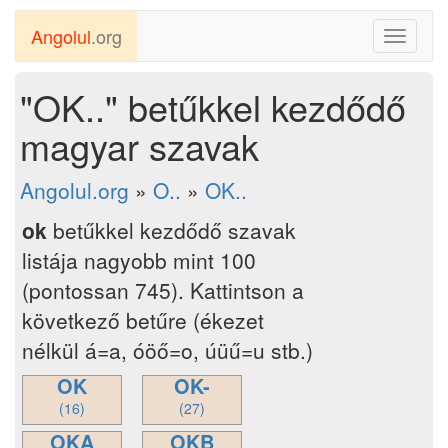
Angolul
.org
Toggle
navigati
"OK.." betűkkel kezdődő
magyar szavak
Angolul.org
»
O..
»
OK..
ok
betűkkel kezdődő szavak
listája nagyobb mint 100
(pontossan 745). Kattintson a
következő betűre (ékezet
nélkül á=a, óöő=o, úüű=u stb.)
OK
OK-
(16)
(27)
OKA
OKB