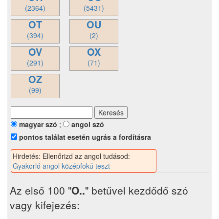
(2364)
(5431)
OT
OU
(394)
(2)
OV
OX
(291)
(71)
OZ
(99)
magyar szó
;
angol szó
pontos találat esetén ugrás a fordításra
Hirdetés: Ellenőrizd az angol tudásod:
Gyakorló angol középfokú teszt
Az első 100 "
O..
" betűvel kezdődő szó
vagy kifejezés: