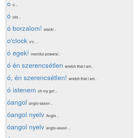
o
o ..
ó
old ..
ó borzalom!
alack! ..
o'clock
o'c. ..
ó egek!
merciful powers!..
ó én szerencsétlen
wretch that I am..
ó, én szerencsétlen!
wretch that i am..
ó istenem
oh my got ..
óangol
anglo-saxon ..
óangol nyelv
Anglo ..
óangol nyelv
anglo-saxon ..