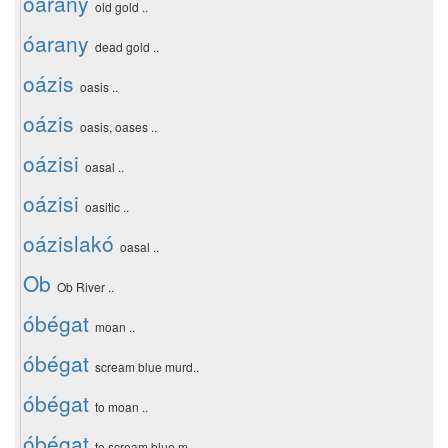
óarany
old gold ..
óarany
dead gold ..
oázis
oasis ..
oázis
oasis, oases ..
oázisi
oasal ..
oázisi
oasitic ..
oázislakó
oasal ..
Ob
Ob River ..
óbégat
moan ..
óbégat
scream blue murd..
óbégat
to moan ..
óbégat
to scream blue m..