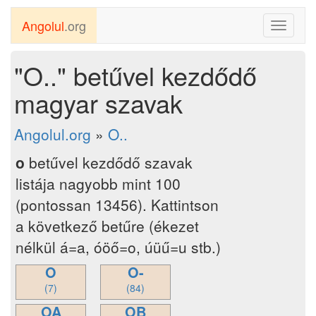
Angolul
.org
Toggle
navigati
"O.." betűvel kezdődő
magyar szavak
Angolul.org
»
O..
o
betűvel kezdődő szavak
listája nagyobb mint 100
(pontossan 13456). Kattintson
a következő betűre (ékezet
nélkül á=a, óöő=o, úüű=u stb.)
O
O-
(7)
(84)
OA
OB