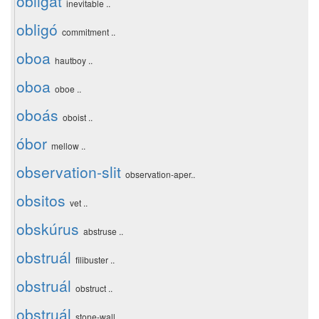
obligát
inevitable ..
obligó
commitment ..
oboa
hautboy ..
oboa
oboe ..
oboás
oboist ..
óbor
mellow ..
observation-slit
observation-aper..
obsitos
vet ..
obskúrus
abstruse ..
obstruál
filibuster ..
obstruál
obstruct ..
obstruál
stone-wall ..