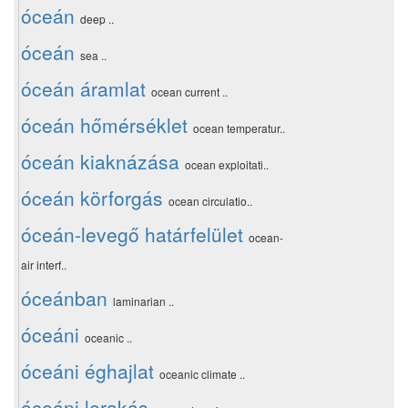
óceán
deep ..
óceán
sea ..
óceán áramlat
ocean current ..
óceán hőmérséklet
ocean temperatur..
óceán kiaknázása
ocean exploitati..
óceán körforgás
ocean circulatio..
óceán-levegő határfelület
ocean-
air interf..
óceánban
laminarian ..
óceáni
oceanic ..
óceáni éghajlat
oceanic climate ..
óceáni lerakás