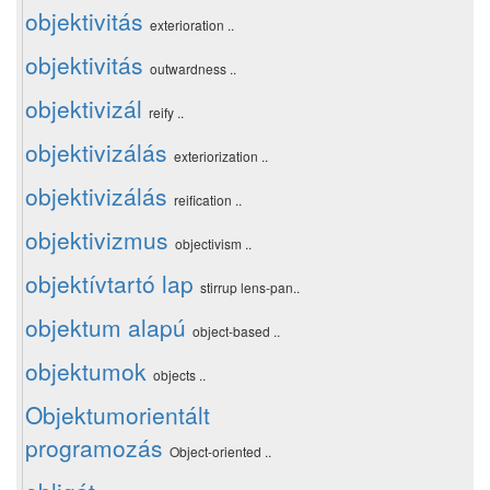
objektivitás
exterioration ..
objektivitás
outwardness ..
objektivizál
reify ..
objektivizálás
exteriorization ..
objektivizálás
reification ..
objektivizmus
objectivism ..
objektívtartó lap
stirrup lens-pan..
objektum alapú
object-based ..
objektumok
objects ..
Objektumorientált
programozás
Object-oriented ..