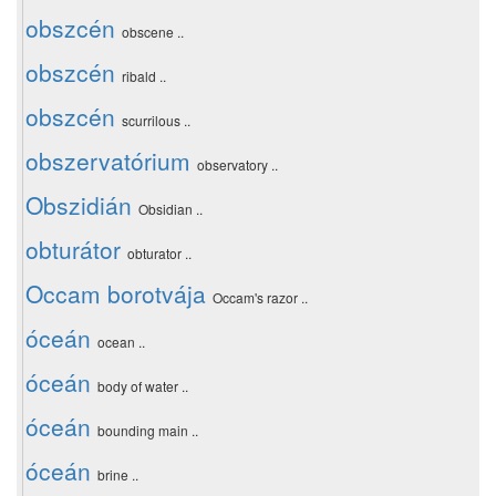
obszcén
obscene ..
obszcén
ribald ..
obszcén
scurrilous ..
obszervatórium
observatory ..
Obszidián
Obsidian ..
obturátor
obturator ..
Occam borotvája
Occam's razor ..
óceán
ocean ..
óceán
body of water ..
óceán
bounding main ..
óceán
brine ..