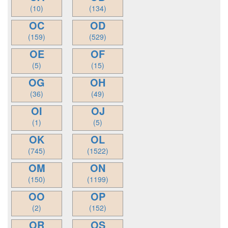
(10)
(134)
OC
OD
(159)
(529)
OE
OF
(5)
(15)
OG
OH
(36)
(49)
OI
OJ
(1)
(5)
OK
OL
(745)
(1522)
OM
ON
(150)
(1199)
OO
OP
(2)
(152)
OR
OS