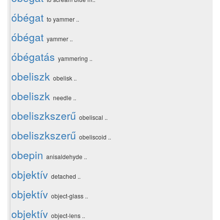
óbégat
to yammer ..
óbégat
yammer ..
óbégatás
yammering ..
obeliszk
obelisk ..
obeliszk
needle ..
obeliszkszerű
obeliscal ..
obeliszkszerű
obeliscoid ..
obepin
anisaldehyde ..
objektív
detached ..
objektív
object-glass ..
objektív
object-lens ..