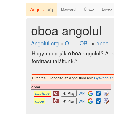
Angolul
.org
Magyarul
Új szó
Egyéb
oboa angolul
Angolul.org
»
O...
»
OB..
»
oboa
Hogy mondják
oboa
angolul? Ada
fordítást találtunk.*
Hirdetés: Ellenőrizd az angol tudásod:
Gyakorló an
oboa
hautboy
Wiki
oboe
Wiki