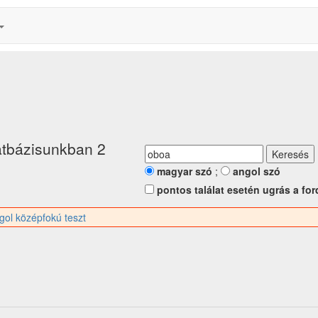
tbázisunkban 2
magyar szó
;
angol szó
pontos találat esetén ugrás a for
gol középfokú teszt