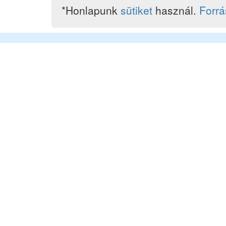
*Honlapunk
sütiket
használ.
Forr