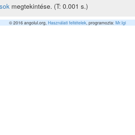
ások
megtekintése. (T: 0.001 s.)
© 2016 angolul.org,
Használati feltételek
, programozta:
Mr.Igi