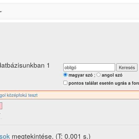
datbázisunkban 1
magyar szó
;
angol szó
pontos találat esetén ugrás a for
gol középfokú teszt
ások
megtekintése. (T: 0.001 s.)