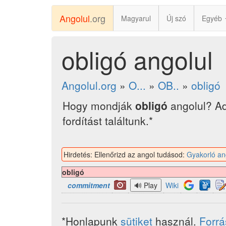
Angolul
.org
Magyarul
Új szó
Egyéb
obligó angolul
Angolul.org
»
O...
»
OB..
»
obligó
Hogy mondják
obligó
angolul? A
fordítást találtunk.*
Hirdetés: Ellenőrizd az angol tudásod:
Gyakorló an
obligó
commitment
Wiki
*Honlapunk
sütiket
használ.
Forr