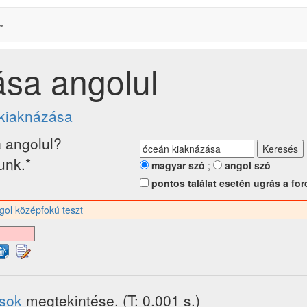
sa angolul
kiaknázása
a
angolul?
tunk.*
magyar szó
;
angol szó
pontos találat esetén ugrás a for
gol középfokú teszt
ások
megtekintése. (T: 0.001 s.)