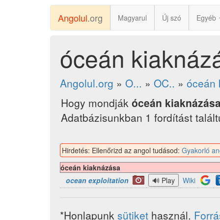
Angolul
.org
Magyarul
Új szó
Egyéb
óceán kiaknázá
Angolul.org
»
O...
»
OC..
»
óceán 
Hogy mondják
óceán kiaknázás
Adatbázisunkban 1 fordítást talál
Hirdetés: Ellenőrizd az angol tudásod:
Gyakorló an
óceán kiaknázása
ocean exploitation
Wiki
*Honlapunk
sütiket
használ.
Forr