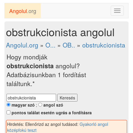
Angolul
.org
Toggle
navigati
obstrukcionista angolul
Angolul.org
»
O...
»
OB..
»
obstrukcionista
Hogy mondják
obstrukcionista
angolul?
Adatbázisunkban 1 fordítást
találtunk.*
magyar szó
;
angol szó
pontos találat esetén ugrás a fordításra
Hirdetés: Ellenőrizd az angol tudásod:
Gyakorló angol
középfokú teszt