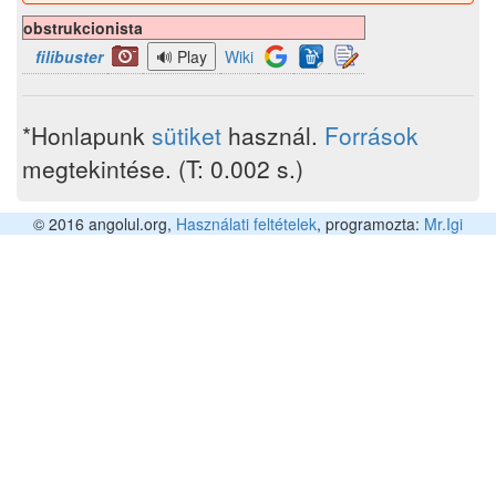
obstrukcionista
filibuster
Wiki
*Honlapunk
sütiket
használ.
Források
megtekintése. (T: 0.002 s.)
© 2016 angolul.org,
Használati feltételek
, programozta:
Mr.Igi