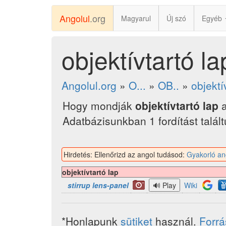
Angolul
.org
Magyarul
Új szó
Egyéb
objektívtartó l
Angolul.org
»
O...
»
OB..
»
objektí
Hogy mondják
objektívtartó lap
a
Adatbázisunkban 1 fordítást talál
Hirdetés: Ellenőrizd az angol tudásod:
Gyakorló an
objektívtartó lap
stirrup lens-panel
Wiki
*Honlapunk
sütiket
használ.
Forr