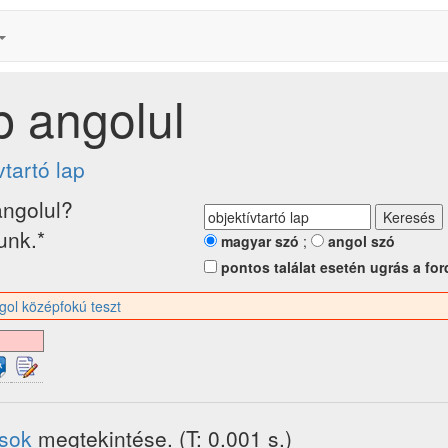
ap angolul
vtartó lap
ngolul?
tunk.*
magyar szó
;
angol szó
pontos találat esetén ugrás a for
gol középfokú teszt
ások
megtekintése. (T: 0.001 s.)