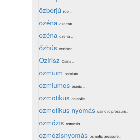
őzborjú
roe ..
ozéna
ozaena ..
ozéna
ozena ..
őzhús
venison ..
Ozirisz
Osiris ..
ozmium
osmium ..
ozmiumos
osmic ..
ozmotikus
osmotic ..
ozmotikus nyomás
osmotic pressure..
ozmózis
osmosis ..
ozmózisnyomás
osmotic pressure..