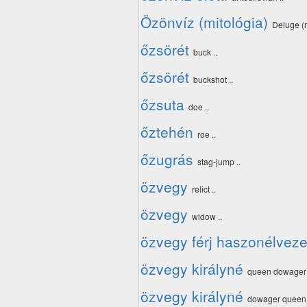
Özönvíz (mitológia)
Deluge (
őzsörét
buck ..
őzsörét
buckshot ..
őzsuta
doe ..
őztehén
roe ..
őzugrás
stag-jump ..
özvegy
relict ..
özvegy
widow ..
özvegy férj haszonélveze
özvegy királyné
queen dowager 
özvegy királyné
dowager queen 