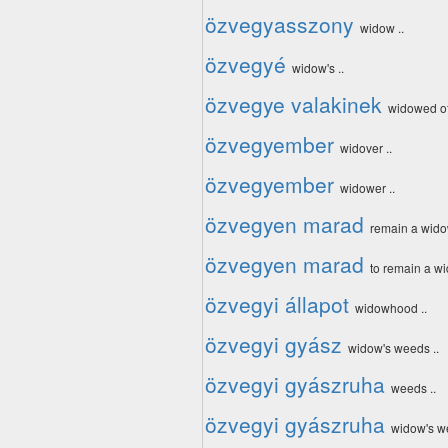
özvegyasszony
widow ..
özvegyé
widow's ..
özvegye valakinek
widowed of
özvegyember
widover ..
özvegyember
widower ..
özvegyen marad
remain a wido
özvegyen marad
to remain a wi
özvegyi állapot
widowhood ..
özvegyi gyász
widow's weeds ..
özvegyi gyászruha
weeds ..
özvegyi gyászruha
widow's we