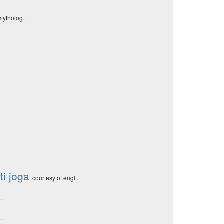
mytholog..
ti joga
courtesy of engl..
..
..