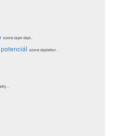
a
ozone layer depl..
potenciál
ozone depletion ..
try ..