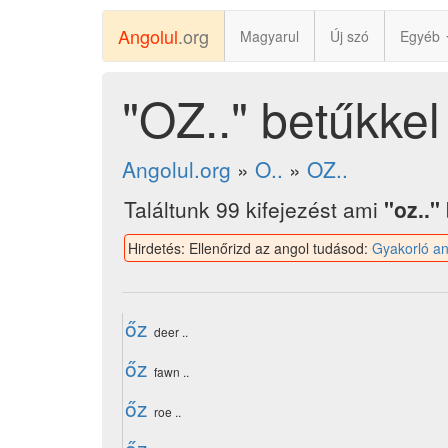
Angolul
.org
Magyarul
Új szó
Egyéb
"OZ.." betűkke
Angolul.org
»
O..
»
OZ..
Találtunk 99 kifejezést ami
"oz.."
Hirdetés: Ellenőrizd az angol tudásod:
Gyakorló an
őz
deer ..
őz
fawn ..
őz
roe ..