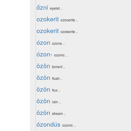
őzni
eyelet ..
ozokerit
ozocerite ..
ozokerit
ozokerite ..
ózon
ozone ..
ózon-
ozonic ..
özön
torrent ..
özön
flush ..
özön
flux ..
özön
rain ..
özön
stream ..
ózondús
ozonic ..