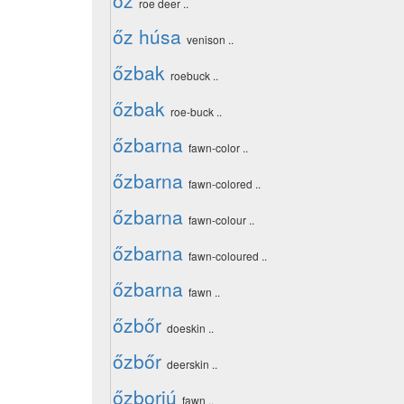
őz
roe deer ..
őz húsa
venison ..
őzbak
roebuck ..
őzbak
roe-buck ..
őzbarna
fawn-color ..
őzbarna
fawn-colored ..
őzbarna
fawn-colour ..
őzbarna
fawn-coloured ..
őzbarna
fawn ..
őzbőr
doeskin ..
őzbőr
deerskin ..
őzborjú
fawn ..