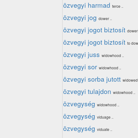
özvegyi harmad
terce ..
özvegyi jog
dower ..
özvegyi jogot biztosít
dower 
özvegyi jogot biztosít
to dow
özvegyi juss
widowhood ..
özvegyi sor
widowhood ..
özvegyi sorba jutott
widowed 
özvegyi tulajdon
widowhood ..
özvegység
widowhood ..
özvegység
viduage ..
özvegység
viduate ..