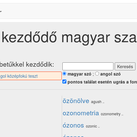
l kezdődő magyar sz
betűkkel kezdődik:
magyar szó
;
angol szó
gol középfokú teszt
pontos találat esetén ugrás a for
özönölve
agush ..
ozonometria
ozonometry ..
ózonos
ozonic ..