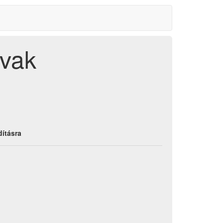
avak
dításra