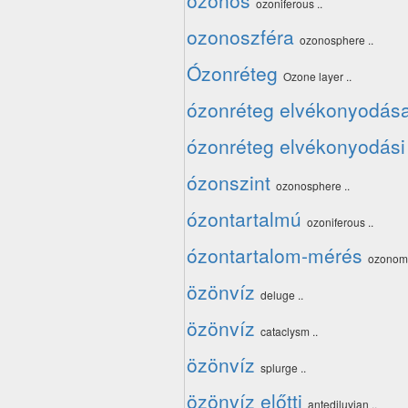
ózonos
ozoniferous ..
ozonoszféra
ozonosphere ..
Ózonréteg
Ozone layer ..
ózonréteg elvékonyodás
ózonréteg elvékonyodási 
ózonszint
ozonosphere ..
ózontartalmú
ozoniferous ..
ózontartalom-mérés
ozonome
özönvíz
deluge ..
özönvíz
cataclysm ..
özönvíz
splurge ..
özönvíz előtti
antediluvian ..