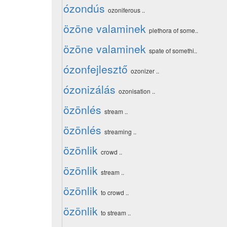
ózondús
ozoniferous ..
özöne valaminek
plethora of some..
özöne valaminek
spate of somethi..
ózonfejlesztő
ozonizer ..
ózonizálás
ozonisation ..
özönlés
stream ..
özönlés
streaming ..
özönlik
crowd ..
özönlik
stream ..
özönlik
to crowd ..
özönlik
to stream ..