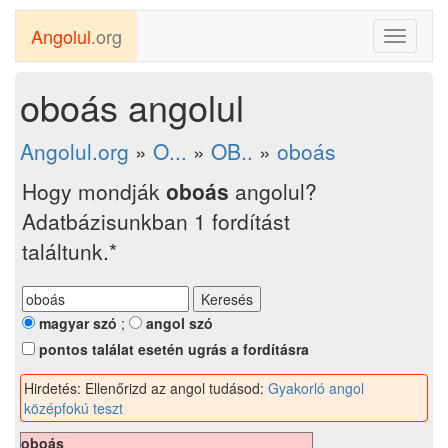
Angolul
.org
Toggle
navigati
oboás angolul
Angolul.org
»
O...
»
OB..
»
oboás
Hogy mondják
oboás
angolul?
Adatbázisunkban 1 fordítást
találtunk.*
magyar szó
;
angol szó
pontos találat esetén ugrás a fordításra
Hirdetés: Ellenőrizd az angol tudásod:
Gyakorló angol
középfokú teszt
oboás