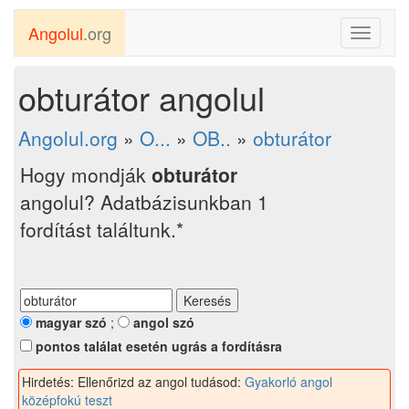
Angolul
.org
Toggle
navigati
obturátor angolul
Angolul.org
»
O...
»
OB..
»
obturátor
Hogy mondják
obturátor
angolul? Adatbázisunkban 1
fordítást találtunk.*
magyar szó
;
angol szó
pontos találat esetén ugrás a fordításra
Hirdetés: Ellenőrizd az angol tudásod:
Gyakorló angol
középfokú teszt