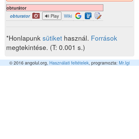
obturátor
obturator
Wiki
*Honlapunk
sütiket
használ.
Források
megtekintése. (T: 0.001 s.)
© 2016 angolul.org,
Használati feltételek
, programozta:
Mr.Igi