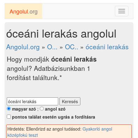
Angolul
.org
Toggle
navigati
óceáni lerakás angolul
Angolul.org
»
O...
»
OC..
»
óceáni lerakás
Hogy mondják
óceáni lerakás
angolul? Adatbázisunkban 1
fordítást találtunk.*
magyar szó
;
angol szó
pontos találat esetén ugrás a fordításra
Hirdetés: Ellenőrizd az angol tudásod:
Gyakorló angol
középfokú teszt