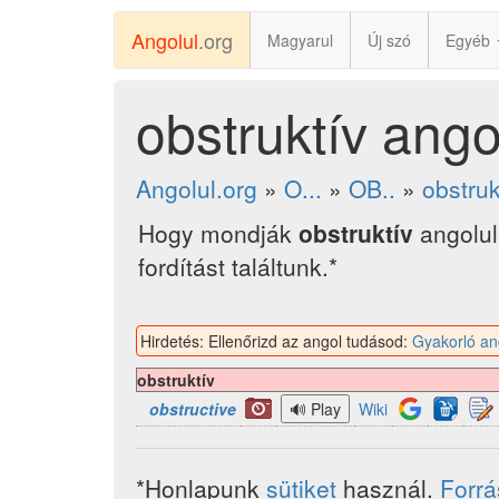
Angolul
.org
Magyarul
Új szó
Egyéb
obstruktív ango
Angolul.org
»
O...
»
OB..
»
obstruk
Hogy mondják
obstruktív
angolul
fordítást találtunk.*
Hirdetés: Ellenőrizd az angol tudásod:
Gyakorló an
obstruktív
obstructive
Wiki
*Honlapunk
sütiket
használ.
Forr