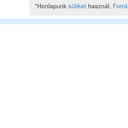
*Honlapunk
sütiket
használ.
Forr