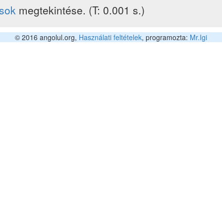
ások
megtekintése. (T: 0.001 s.)
© 2016 angolul.org,
Használati feltételek
, programozta:
Mr.Igi