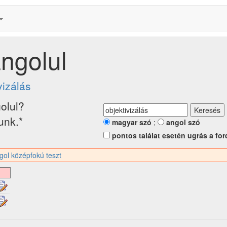
angolul
vizálás
olul?
tunk.*
magyar szó
;
angol szó
pontos találat esetén ugrás a for
gol középfokú teszt