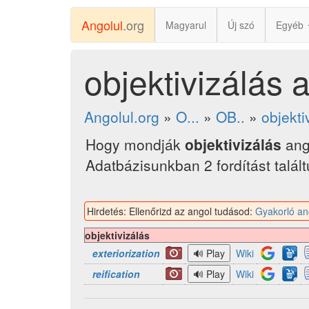
Angolul
.org
Magyarul
Új szó
Egyéb
objektivizálás 
Angolul.org
»
O...
»
OB..
»
objekti
Hogy mondják
objektivizálás
ang
Adatbázisunkban 2 fordítást talál
Hirdetés: Ellenőrizd az angol tudásod:
Gyakorló an
objektivizálás
exteriorization
Wiki
reification
Wiki