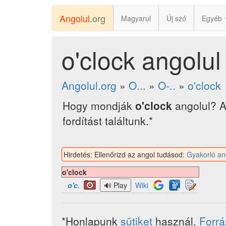
Angolul
.org
Magyarul
Új szó
Egyéb
o'clock angolul
Angolul.org
»
O...
»
O-..
»
o'clock
Hogy mondják
o'clock
angolul? A
fordítást találtunk.*
Hirdetés: Ellenőrizd az angol tudásod:
Gyakorló an
o'clock
o'c.
Wiki
*Honlapunk
sütiket
használ.
Forr