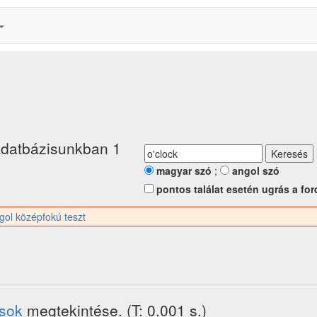
datbázisunkban 1
magyar szó
;
angol szó
pontos találat esetén ugrás a for
gol középfokú teszt
ások
megtekintése. (T: 0.001 s.)