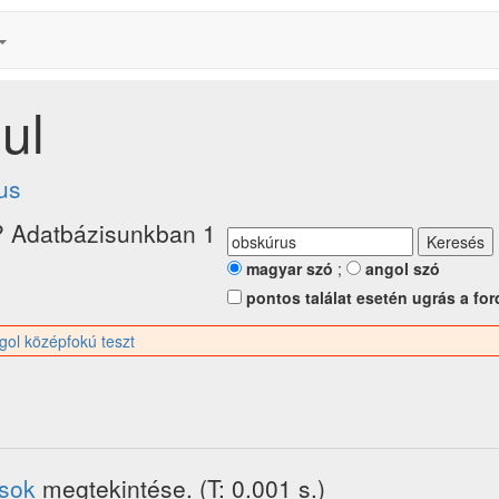
ul
us
? Adatbázisunkban 1
magyar szó
;
angol szó
pontos találat esetén ugrás a for
gol középfokú teszt
ások
megtekintése. (T: 0.001 s.)