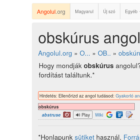
Angolul
.org
Magyarul
Új szó
Egyéb
obskúrus angol
Angolul.org
»
O...
»
OB..
»
obskúr
Hogy mondják
obskúrus
angolul
fordítást találtunk.*
Hirdetés: Ellenőrizd az angol tudásod:
Gyakorló an
obskúrus
abstruse
Wiki
*Honlapunk
sütiket
használ.
Forr