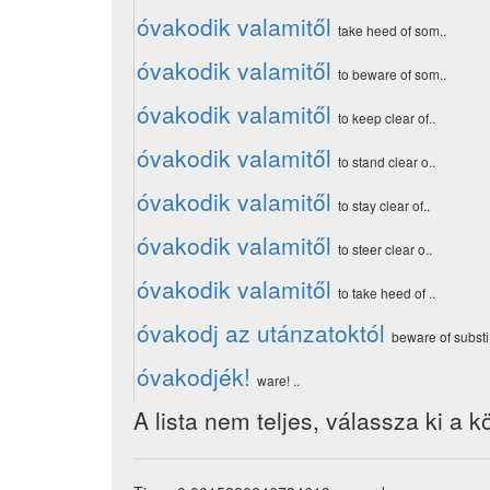
óvakodik valamitől
take heed of som..
óvakodik valamitől
to beware of som..
óvakodik valamitől
to keep clear of..
óvakodik valamitől
to stand clear o..
óvakodik valamitől
to stay clear of..
óvakodik valamitől
to steer clear o..
óvakodik valamitől
to take heed of ..
óvakodj az utánzatoktól
beware of substi.
óvakodjék!
ware! ..
A lista nem teljes, válassza ki a k