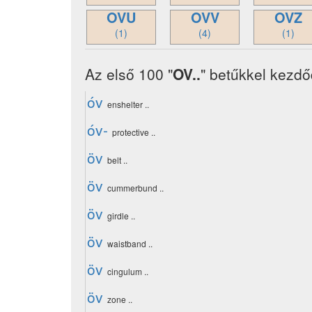
OVU
OVV
OVZ
(1)
(4)
(1)
Az első 100 "
OV..
" betűkkel kezdő
óv
enshelter ..
óv-
protective ..
öv
belt ..
öv
cummerbund ..
öv
girdle ..
öv
waistband ..
öv
cingulum ..
öv
zone ..