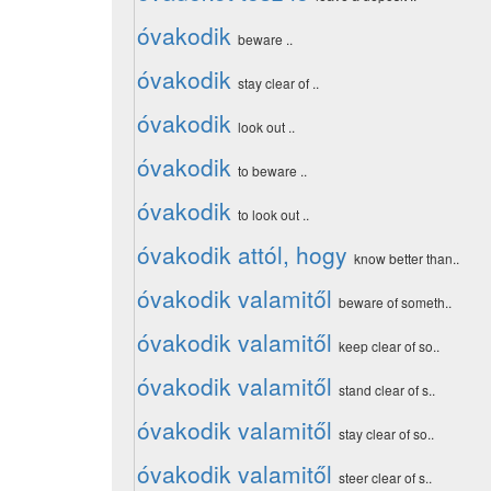
óvakodik
beware ..
óvakodik
stay clear of ..
óvakodik
look out ..
óvakodik
to beware ..
óvakodik
to look out ..
óvakodik attól, hogy
know better than..
óvakodik valamitől
beware of someth..
óvakodik valamitől
keep clear of so..
óvakodik valamitől
stand clear of s..
óvakodik valamitől
stay clear of so..
óvakodik valamitől
steer clear of s..