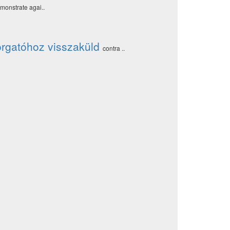
monstrate agai..
orgatóhoz visszaküld
contra ..