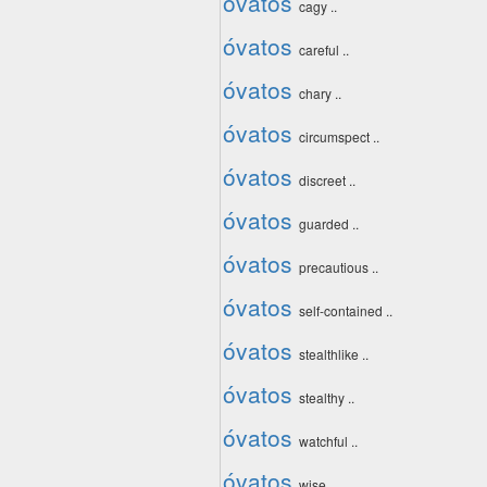
óvatos
cagy ..
óvatos
careful ..
óvatos
chary ..
óvatos
circumspect ..
óvatos
discreet ..
óvatos
guarded ..
óvatos
precautious ..
óvatos
self-contained ..
óvatos
stealthlike ..
óvatos
stealthy ..
óvatos
watchful ..
óvatos
wise ..