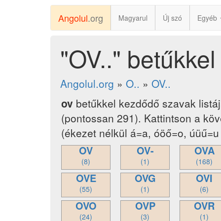
Angolul
.org
Magyarul
Új szó
Egyéb
"OV.." betűkke
Angolul.org
»
O..
»
OV..
ov
betűkkel kezdődő szavak listá
(pontossan 291). Kattintson a kö
(ékezet nélkül á=a, óöő=o, úüű=u 
OV
OV-
OVA
(8)
(1)
(168)
OVE
OVG
OVI
(55)
(1)
(6)
OVO
OVP
OVR
(24)
(3)
(1)