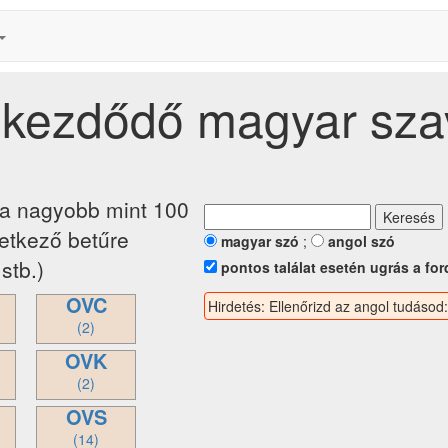
l kezdődő magyar sz
ja nagyobb mint 100
vetkező betűre
magyar szó
;
angol szó
stb.)
pontos találat esetén ugrás a for
OVC
Hirdetés: Ellenőrizd az angol tudásod
(2)
OVK
(2)
OVS
(14)