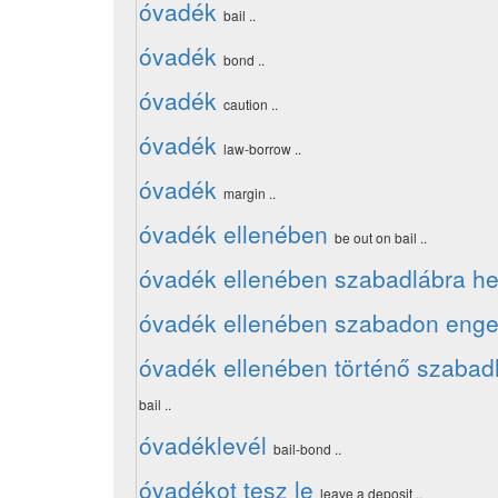
óvadék
bail ..
óvadék
bond ..
óvadék
caution ..
óvadék
law-borrow ..
óvadék
margin ..
óvadék ellenében
be out on bail ..
óvadék ellenében szabadlábra he
óvadék ellenében szabadon eng
óvadék ellenében történő szabad
bail ..
óvadéklevél
bail-bond ..
óvadékot tesz le
leave a deposit ..