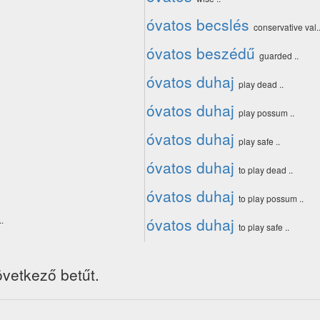
óvatos becslés
conservative val.
óvatos beszédű
guarded ..
óvatos duhaj
play dead ..
óvatos duhaj
play possum ..
óvatos duhaj
play safe ..
óvatos duhaj
to play dead ..
óvatos duhaj
to play possum ..
.
óvatos duhaj
to play safe ..
övetkező betűt.