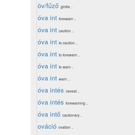
öv/fűző
girdle ..
óva int
forewarn ..
óva int
caution ..
óva int
to caution ..
óva int
to forewarn ..
óva int
to warn ..
óva int
warn ..
óva intés
caveat ..
óva intés
forewarning ..
óva intő
cautionary ..
ováció
ovation ..