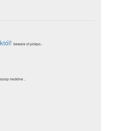
któl!
beware of pickpo..
scoop neckline ..