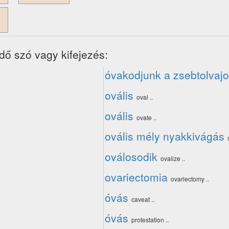
dő szó vagy kifejezés:
óvakodjunk a zsebtolvajo
ovális
oval ..
ovális
ovate ..
ovális mély nyakkivágás
oválosodik
ovalize ..
ovariectomia
ovariectomy ..
óvás
caveat ..
óvás
protestation ..