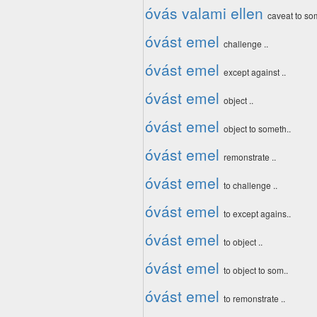
óvás valami ellen
caveat to so
óvást emel
challenge ..
óvást emel
except against ..
óvást emel
object ..
óvást emel
object to someth..
óvást emel
remonstrate ..
óvást emel
to challenge ..
óvást emel
to except agains..
óvást emel
to object ..
óvást emel
to object to som..
óvást emel
to remonstrate ..