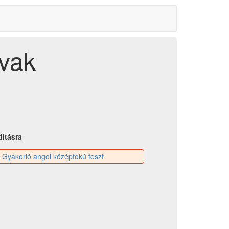
avak
dításra
:
Gyakorló angol középfokú teszt