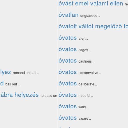
óvást emel valami ellen
re
óvatlan
unguarded ..
óvatolt váltót megelőző f
óvatos
alert ..
óvatos
cagey ..
óvatos
cautious ..
lyez
óvatos
remand on bail ..
conservative ..
ed
óvatos
bail out ..
deliberate ..
lábra helyezés
óvatos
release on
heedful ..
óvatos
wary ..
óvatos
aware ..