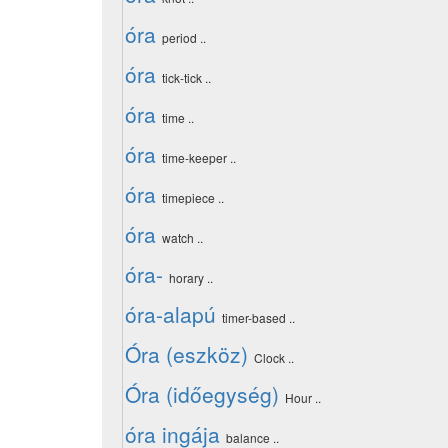
óra
period ..
óra
tick-tick ..
óra
time ..
óra
time-keeper ..
óra
timepiece ..
óra
watch ..
óra-
horary ..
óra-alapú
timer-based ..
Óra (eszköz)
Clock ..
Óra (időegység)
Hour ..
óra ingája
balance ..