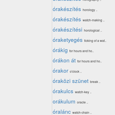
órakészítés
horology ..
órakészítés
watch-making ..
órakészítési
horological ..
óraketyegés
ticking of a wat..
órákig
for hours and ho..
órákon át
for hours and ho..
órakor
o'clock ..
óraközi szünet
break ..
órakulcs
watch-key ..
orákulum
oracle ..
óralánc
watch-chain ..