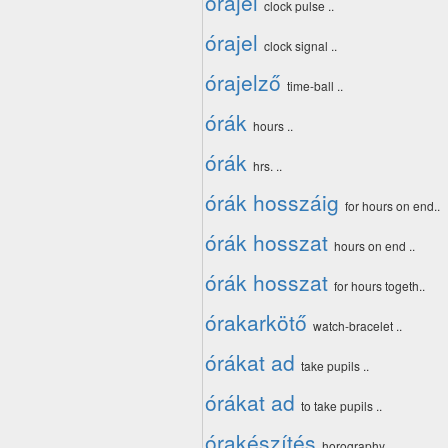
órajel
clock pulse ..
órajel
clock signal ..
órajelző
time-ball ..
órák
hours ..
órák
hrs. ..
órák hosszáig
for hours on end..
órák hosszat
hours on end ..
órák hosszat
for hours togeth..
órakarkötő
watch-bracelet ..
órákat ad
take pupils ..
órákat ad
to take pupils ..
órakészítés
horography ..