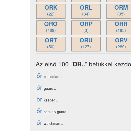
ORK
ORL
ORM
(22)
(34)
(35)
ORO
ORP
ORR
(489)
(3)
(185)
ORT
ORU
ORV
(50)
(127)
(289)
Az első 100 "
OR..
" betűkkel kezdő
őr
custodian ..
őr
guard ..
őr
keeper ..
őr
security guard ..
őr
watchman ..