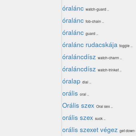
óralánc
watch-guard ..
óralánc
fob-chain ..
óralánc
guard ..
óralánc rudacskája
toggle ..
óraláncdísz
watch-charm ..
óraláncdísz
watch-trinket ..
óralap
dial ..
orális
oral ..
Orális szex
Oral sex ..
orális szex
suck ..
orális szexet végez
get down 