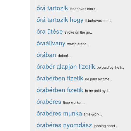
őrá tartozik
it behoves him t..
őrá tartozik hogy
it behoves him t..
óra ütése
stroke on the go..
óraállvány
watch-stand ..
órában
detent ..
órabér alapján fizetik
be paid by the h..
órabérben fizetik
be paid by time ..
órabérben fizetik
to be paid by ti..
órabéres
time-worker ..
órabéres munka
time-work ..
órabéres nyomdász
jobbing hand ..