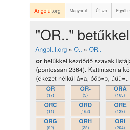
Angolul
.org
Magyarul
Új szó
Egyéb
"OR.." betűkke
Angolul.org
»
O..
»
OR..
or
betűkkel kezdődő szavak listá
(pontossan 2364). Kattintson a k
(ékezet nélkül á=a, óöő=o, úüű=u 
OR
OR-
ORA
(17)
(3)
(163)
ORC
ORD
ORE
(11)
(162)
(129)
ORG
ORH
ORI
(92)
(25)
(204)