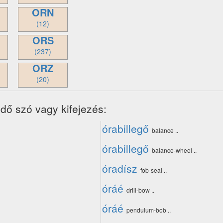
ORN
(12)
ORS
(237)
ORZ
(20)
dő szó vagy kifejezés:
órabillegő
balance ..
órabillegő
balance-wheel ..
óradísz
fob-seal ..
óráé
drill-bow ..
óráé
pendulum-bob ..