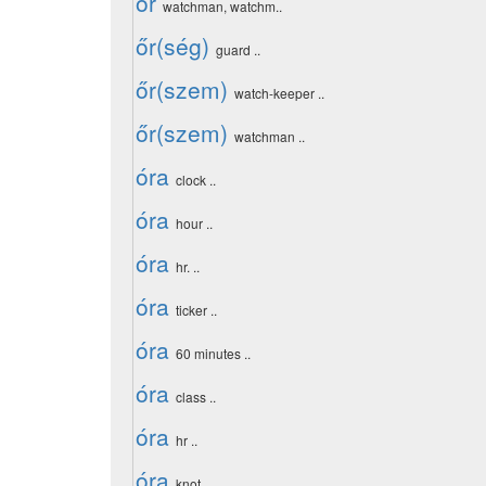
őr
watchman, watchm..
őr(ség)
guard ..
őr(szem)
watch-keeper ..
őr(szem)
watchman ..
óra
clock ..
óra
hour ..
óra
hr. ..
óra
ticker ..
óra
60 minutes ..
óra
class ..
óra
hr ..
óra
knot ..