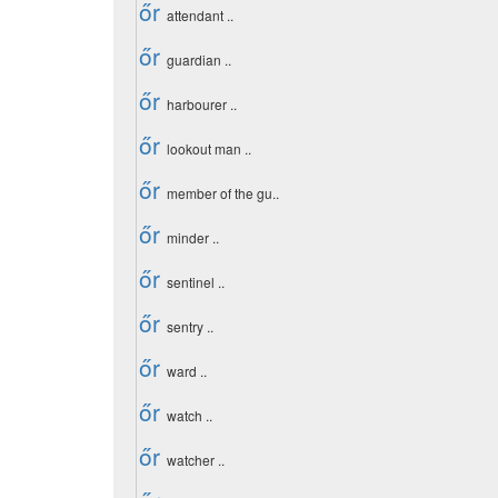
őr
attendant ..
őr
guardian ..
őr
harbourer ..
őr
lookout man ..
őr
member of the gu..
őr
minder ..
őr
sentinel ..
őr
sentry ..
őr
ward ..
őr
watch ..
őr
watcher ..