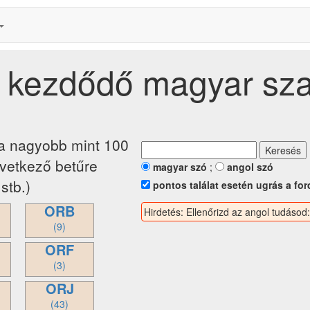
l kezdődő magyar sz
ja nagyobb mint 100
övetkező betűre
magyar szó
;
angol szó
stb.)
pontos találat esetén ugrás a for
ORB
Hirdetés: Ellenőrizd az angol tudásod
(9)
ORF
(3)
ORJ
(43)