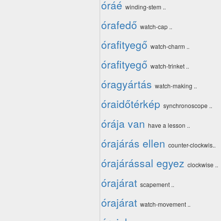
óráé
winding-stem ..
órafedő
watch-cap ..
órafityegő
watch-charm ..
órafityegő
watch-trinket ..
óragyártás
watch-making ..
óraidőtérkép
synchronoscope ..
órája van
have a lesson ..
órajárás ellen
counter-clockwis..
órajárással egyez
clockwise ..
órajárat
scapement ..
órajárat
watch-movement ..