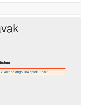
avak
dításra
:
Gyakorló angol középfokú teszt