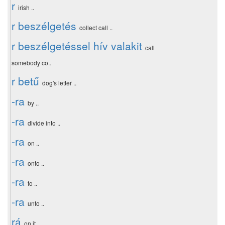
­r
irish ..
r beszélgetés
collect call ..
r beszélgetéssel hív valakit
call
somebody co..
r betű
dog's letter ..
-ra
by ..
-ra
divide into ..
-ra
on ..
-ra
onto ..
-ra
to ..
-ra
unto ..
rá
on it ..