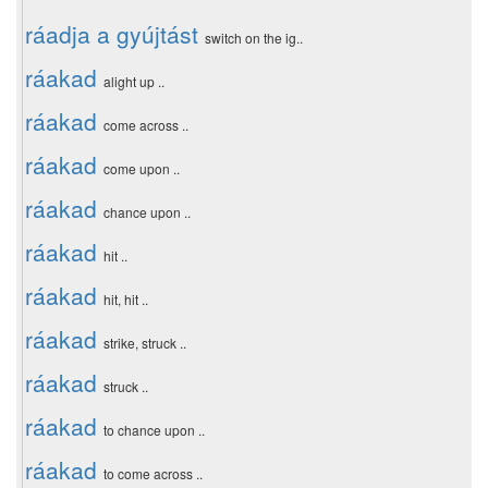
ráadja a gyújtást
switch on the ig..
ráakad
alight up ..
ráakad
come across ..
ráakad
come upon ..
ráakad
chance upon ..
ráakad
hit ..
ráakad
hit, hit ..
ráakad
strike, struck ..
ráakad
struck ..
ráakad
to chance upon ..
ráakad
to come across ..