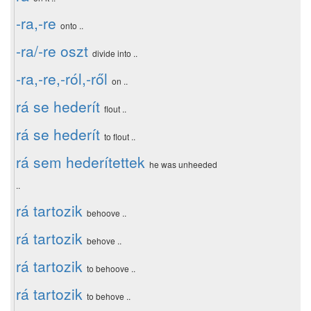
-ra,-re
onto ..
-ra/-re oszt
divide into ..
-ra,-re,-ról,-ről
on ..
rá se hederít
flout ..
rá se hederít
to flout ..
rá sem hederítettek
he was unheeded
..
rá tartozik
behoove ..
rá tartozik
behove ..
rá tartozik
to behoove ..
rá tartozik
to behove ..