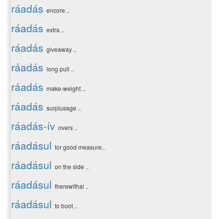
ráadás
encore ..
ráadás
extra ..
ráadás
giveaway ..
ráadás
long pull ..
ráadás
make-weight ..
ráadás
surplusage ..
ráadás-ív
overs ..
ráadásul
for good measure..
ráadásul
on the side ..
ráadásul
therewithal ..
ráadásul
to boot ..