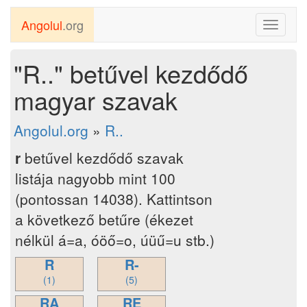
Angolul
.org
Toggle
navigati
"R.." betűvel kezdődő
magyar szavak
Angolul.org
»
R..
r
betűvel kezdődő szavak
listája nagyobb mint 100
(pontossan 14038). Kattintson
a következő betűre (ékezet
nélkül á=a, óöő=o, úüű=u stb.)
R
R-
(1)
(5)
RA
RE