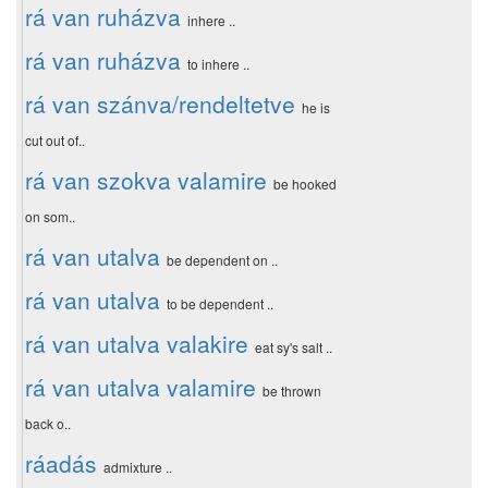
rá van ruházva
inhere ..
rá van ruházva
to inhere ..
rá van szánva/rendeltetve
he is
cut out of..
rá van szokva valamire
be hooked
on som..
rá van utalva
be dependent on ..
rá van utalva
to be dependent ..
rá van utalva valakire
eat sy's salt ..
rá van utalva valamire
be thrown
back o..
ráadás
admixture ..