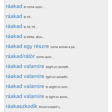
ráakad
to come upon ..
ráakad
to hit ..
ráakad
to hit, hit ..
ráakad
to strike, struc..
ráakad egy részre
come across a pa..
ráakad/rátör
come upon ..
ráakad valamire
alight on someth..
ráakad valamire
light on somethi..
ráakad valamire
to alight on som..
ráakad valamire
to light on some..
ráakaszkodik
thrust oneself u..