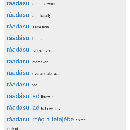
ráadásul
added to which ..
ráadásul
additionally ..
ráadásul
aside from ..
ráadásul
boot ..
ráadásul
furthermore ..
ráadásul
moreover ..
ráadásul
over and above ..
ráadásul
too ..
ráadásul ad
throw in ..
ráadásul ad
to throw in ..
ráadásul még a tetejébe
on the
back of ..