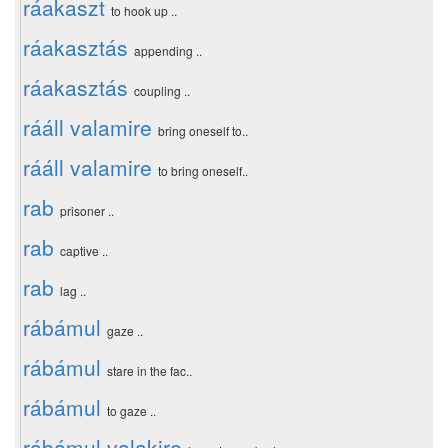
ráakaszt
to hook up ..
ráakasztás
appending ..
ráakasztás
coupling ..
rááll valamire
bring oneself to..
rááll valamire
to bring oneself..
rab
prisoner ..
rab
captive ..
rab
lag ..
rábámul
gaze ..
rábámul
stare in the fac..
rábámul
to gaze ..
rábámul valakire