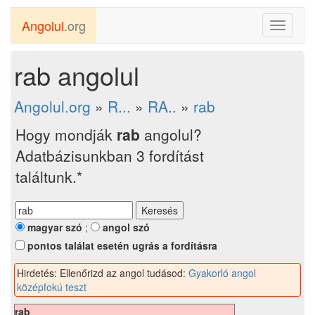
Angolul
.org
Toggle
navigati
rab angolul
Angolul.org
»
R...
»
RA..
»
rab
Hogy mondják
rab
angolul?
Adatbázisunkban 3 fordítást
találtunk.*
magyar szó
;
angol szó
pontos találat esetén ugrás a fordításra
Hirdetés: Ellenőrizd az angol tudásod:
Gyakorló angol
középfokú teszt
rab