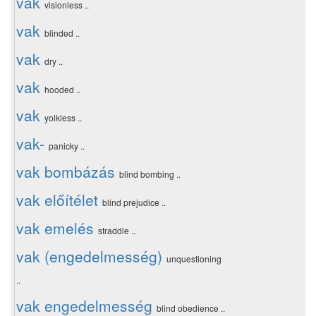
vak
visionless ..
vak
blinded ..
vak
dry ..
vak
hooded ..
vak
yolkless ..
vak-
panicky ..
vak bombázás
blind bombing ..
vak előítélet
blind prejudice ..
vak emelés
straddle ..
vak (engedelmesség)
unquestioning
..
vak engedelmesség
blind obedience ..