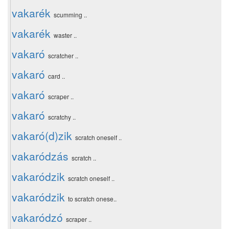
vakarék
scumming ..
vakarék
waster ..
vakaró
scratcher ..
vakaró
card ..
vakaró
scraper ..
vakaró
scratchy ..
vakaró(d)zik
scratch oneself ..
vakaródzás
scratch ..
vakaródzik
scratch oneself ..
vakaródzik
to scratch onese..
vakaródzó
scraper ..