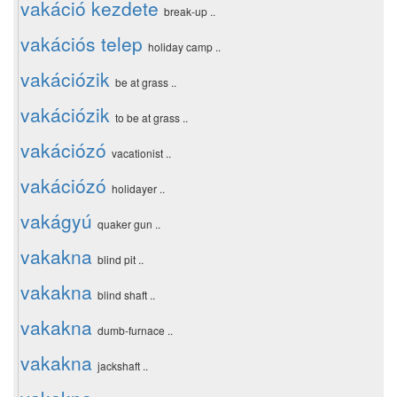
vakáció kezdete
break-up ..
vakációs telep
holiday camp ..
vakációzik
be at grass ..
vakációzik
to be at grass ..
vakációzó
vacationist ..
vakációzó
holidayer ..
vakágyú
quaker gun ..
vakakna
blind pit ..
vakakna
blind shaft ..
vakakna
dumb-furnace ..
vakakna
jackshaft ..