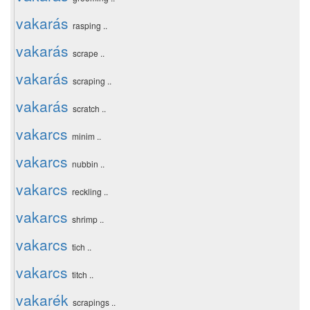
vakarás
rasping ..
vakarás
scrape ..
vakarás
scraping ..
vakarás
scratch ..
vakarcs
minim ..
vakarcs
nubbin ..
vakarcs
reckling ..
vakarcs
shrimp ..
vakarcs
tich ..
vakarcs
titch ..
vakarék
scrapings ..