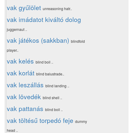
vak gyűlölet
unreasoning hatr..
vak imádatot kiváltó dolog
juggernaut ..
vak játékos (sakkban)
blindfold
player..
vak kelés
blind boil ..
vak korlát
blind balustrade..
vak leszállás
blind landing ..
vak lövedék
blind shell ..
vak pattanás
blind boil ..
vak töltésű torpedó feje
dummy
head ..