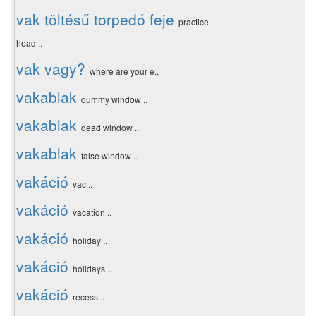
vak töltésű torpedó feje
practice
head ..
vak vagy?
where are your e..
vakablak
dummy window ..
vakablak
dead window ..
vakablak
false window ..
vakáció
vac ..
vakáció
vacation ..
vakáció
holiday ..
vakáció
holidays ..
vakáció
recess ..