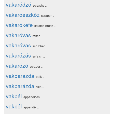
vakaródzó
scratchy ..
vakaróeszköz
scraper ..
vakarókefe
scratch-brush ..
vakaróvas
raker ..
vakaróvas
scrubber ..
vakarózás
scratch ..
vakarózó
scraper ..
vakbarázda
balk ..
vakbarázda
skip ..
vakbél
appendices ..
vakbél
appendix ..