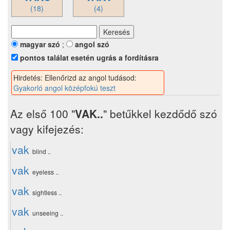
(18)
(4)
magyar szó
;
angol szó
pontos találat esetén ugrás a fordításra
Hirdetés: Ellenőrizd az angol tudásod:
Gyakorló angol középfokú teszt
Az első 100 "
VAK..
" betűkkel kezdődő szó
vagy kifejezés:
vak
blind ..
vak
eyeless ..
vak
sightless ..
vak
unseeing ..