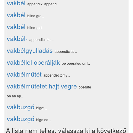
vakbél
appendix, append..
vakbél
blind gut ..
vakbél
blind-gut ..
vakbél-
appendicular ..
vakbélgyulladás
appendicitis ..
vakbéllel operálják
be operated on f..
vakbélműtét
appendectomy ..
vakbélműtétet hajt végre
operate
on an ap..
vakbuzgó
bigot ..
vakbuzgó
bigoted ..
A lista nem teljes, válassza ki a következő