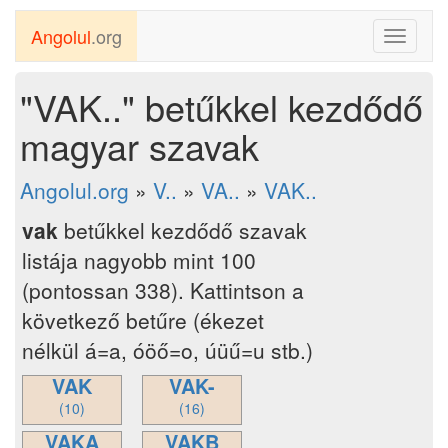
Angolul
.org
Toggle
navigati
"VAK.." betűkkel kezdődő
magyar szavak
Angolul.org
»
V..
»
VA..
»
VAK..
vak
betűkkel kezdődő szavak
listája nagyobb mint 100
(pontossan 338). Kattintson a
következő betűre (ékezet
nélkül á=a, óöő=o, úüű=u stb.)
VAK
VAK-
(10)
(16)
VAKA
VAKB