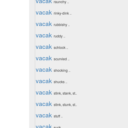
vacak
raunchy ..
vacak
rinky-dink ..
vacak
rubbishy ..
vacak
ruddy ..
vacak
schlock ..
vacak
scurvied ..
vacak
shocking ..
vacak
shucks ..
vacak
stink, stank, st..
vacak
stink, stunk, st..
vacak
stuff ..
vacak
suck ..