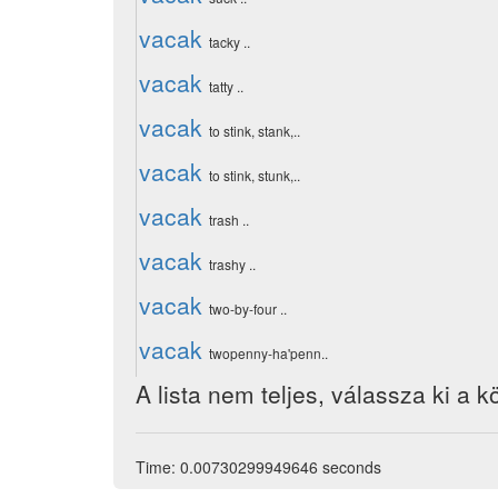
vacak
tacky ..
vacak
tatty ..
vacak
to stink, stank,..
vacak
to stink, stunk,..
vacak
trash ..
vacak
trashy ..
vacak
two-by-four ..
vacak
twopenny-ha'penn..
A lista nem teljes, válassza ki a k
Time: 0.00730299949646 seconds