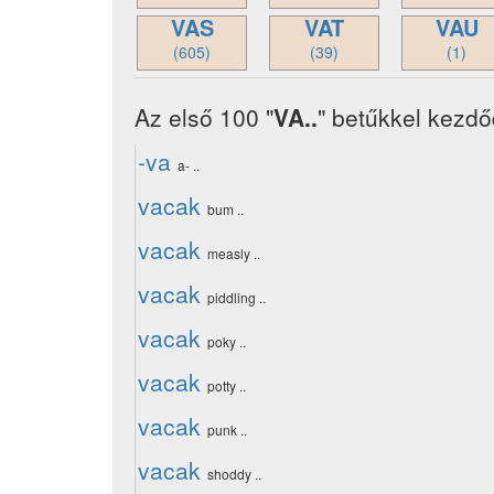
VAS
VAT
VAU
(605)
(39)
(1)
Az első 100 "
VA..
" betűkkel kezdő
-va
a- ..
vacak
bum ..
vacak
measly ..
vacak
piddling ..
vacak
poky ..
vacak
potty ..
vacak
punk ..
vacak
shoddy ..