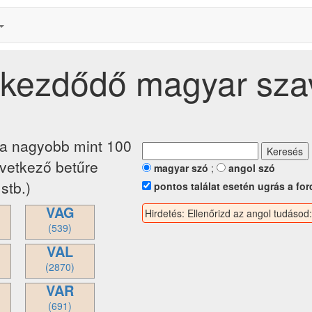
l kezdődő magyar sza
ja nagyobb mint 100
övetkező betűre
magyar szó
;
angol szó
stb.)
pontos találat esetén ugrás a for
VAG
Hirdetés: Ellenőrizd az angol tudásod
(539)
VAL
(2870)
VAR
(691)