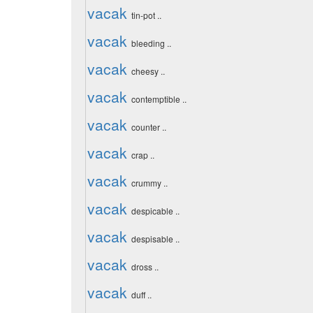
vacak
tin-pot ..
vacak
bleeding ..
vacak
cheesy ..
vacak
contemptible ..
vacak
counter ..
vacak
crap ..
vacak
crummy ..
vacak
despicable ..
vacak
despisable ..
vacak
dross ..
vacak
duff ..