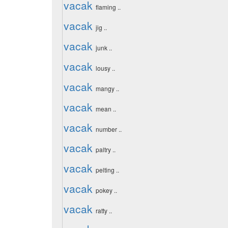
vacak
flaming ..
vacak
jig ..
vacak
junk ..
vacak
lousy ..
vacak
mangy ..
vacak
mean ..
vacak
number ..
vacak
paltry ..
vacak
pelting ..
vacak
pokey ..
vacak
ratty ..