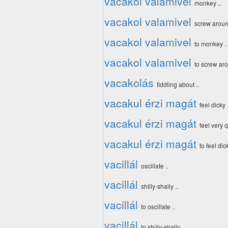
vacakol valamivel
monkey ..
vacakol valamivel
screw around
vacakol valamivel
to monkey ..
vacakol valamivel
to screw aro
vacakolás
fiddling about ..
vacakul érzi magát
feel dicky .
vacakul érzi magát
feel very q
vacakul érzi magát
to feel dick
vacillál
oscillate ..
vacillál
shilly-shally ..
vacillál
to oscillate ..
vacillál
to shilly-shally..