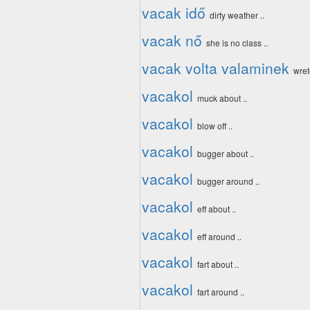
vacak idő
dirty weather ..
vacak nő
she is no class ..
vacak volta valaminek
wret
vacakol
muck about ..
vacakol
blow off ..
vacakol
bugger about ..
vacakol
bugger around ..
vacakol
eff about ..
vacakol
eff around ..
vacakol
fart about ..
vacakol
fart around ..