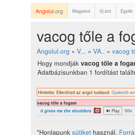
Angolul
.org
Magyarul
Új szó
Egyéb
vacog tőle a f
Angolul.org
»
V...
»
VA..
»
vacog t
Hogy mondják
vacog tőle a fog
Adatbázisunkban 1 fordítást talál
Hirdetés: Ellenőrizd az angol tudásod:
Gyakorló an
vacog tőle a fogam
it gives me the shudders
Wiki
*Honlapunk
sütiket
használ.
Forr