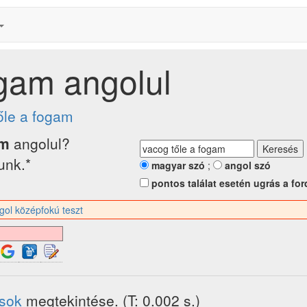
ogam angolul
őle a fogam
am
angolul?
tunk.*
magyar szó
;
angol szó
pontos találat esetén ugrás a for
gol középfokú teszt
ások
megtekintése. (T: 0.002 s.)